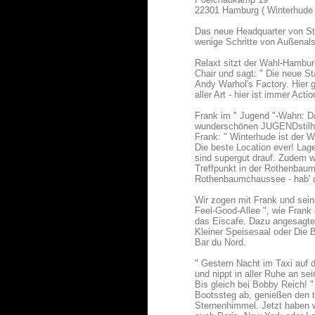
22301 Hamburg ( Winterhude
Das neue Headquarter von St
wenige Schritte von Außenalst
Relaxt sitzt der Wahl-Hambu
Chair und sagt: " Die neue Sta
Andy Warhol's Factory. Hier 
aller Art - hier ist immer Ac
Frank im " Jugend "-Wahn: Da
wunderschönen JUGENDstilhau
Frank: " Winterhude ist der 
Die beste Location ever! La
sind supergut drauf. Zudem w
Treffpunkt in der Rothenbaum
Rothenbaumchaussee - hab' da 
Wir zogen mit Frank und sei
Feel-Good-Allee ", wie Frank
das Eiscafe. Dazu angesagte 
Kleiner Speisesaal oder Die 
Bar du Nord.
" Gestern Nacht im Taxi auf d
und nippt in aller Ruhe an se
Bis gleich bei Bobby Reich! 
Bootssteg ab, genießen den t
Sternenhimmel. Jetzt haben w