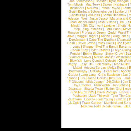
Joe Bonamassa
|
Tinashe
|
Kylie Minogue
Tom Misch
|
Matt Terry
|
Saxon
|
Nakhane
|
Bleachers
|
Maluma
|
Prince Royce
|
Fanta
Gotti
|
Barbara Schoeneberger
|
Lykke Li
|
Capital Bra
|
VanJess
|
Samm Henshaw
|
M
Adesse
|
Wet
|
Justin Jesso
|
Marteria and 
Jean Michel Jarre
|
Tash Sultana
|
Ilira
|
LS
Magic!
|
Silk City
|
Avril Lavigne
|
Shotty H
Peep
|
King Princess
|
Flora Cash
|
Maxw
Ronson
|
Professor Green
|
Zedd
|
Ward T
Alive
|
Maggie Rogers
|
Koffee
|
Yung Pinch
Dendemann
|
Cage The Elephant
|
Avantas
Cash
|
David Bowie
|
Miles Davis
|
Bob Dyla
|
Logic
|
Shaggy
|
Kyd The Band
|
Bakerm
Conan Gray
|
Tyler Childers
|
Freya Ridin
Fender
|
Benny Blanco
|
Sheryl Crow
|
Sea
Summer Walker
|
Marius Mueller-Westernh
Blowfish
|
Luke Combs
|
Celeste
|
Oh Won
Dagny
|
Easy Life
|
Bob Marley
|
Mae Muller
Mabel
|
Arizona Zervas
|
Anica Russo
|
B
Badmomzjay
|
DaBaby
|
Pearl Jam
|
Apach
Gardot
|
Lang Lang
|
Chris Stapleton
|
Jax J
Stallion
|
Tini
|
Jason Derulo
|
Kid Cudi
|
Paul
F Gibbons
|
Mick Jagger
|
24kGoldn
|
Jan D
Joy Crookes
|
Mimi Webb
|
Jon Batiste
|
Disarstar
|
Shania Twain
|
Esther Graf
|
ree
6PM RECORDS
|
Olivia Rodrigo
|
Renee 
Pashanim
|
Jade Thirlwall
|
Tyler The Cre
Zartmann
|
Doechii
|
Lola Young
|
Zah1de
|
P
|
J. Cole
|
Frank Gerber
|
Mumford and Sons
Malcolm Todd
|
Noah Kahan
|
Ella 