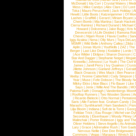
McDonald
|
Ida Corr
|
Crystal Waters
|
Medi
Mess
|
Mike Candys
|
Alex Clare
|
DJ Lord
Toka
|
Mauro Perucchetti
|
Jack Holiday
|
A
Hewitt
|
Little Boots
|
Katzenjammer
|
Of Mon
Lashes
|
Graffiti6
|
Gerard
|
Miriam Bryant
|
Cherri Bomb
|
Mia Martina
|
Sarah Hackett
Cierra Ramirez
|
Richard Durand
|
Michael C
Howard
|
Dolcenera
|
Jake Bugg
|
Kris 
Devecerski
|
A Life Divided
|
Ramona Rots
Chevin
|
Ntjam Rosie
|
Flavia Coelho
|
San
Iggy Azalea
|
Nena
|
Olly Murs
|
Toya DeLaz
MSMR
|
Wild Belle
|
Anthony Callea
|
Zibbz
Aplin
|
Jonas Myrin
|
Youthkills
|
ZAZ
|
The 
Berger
|
Last Like Deep
|
Kodaline
|
Lorde
|
|
Ace Wilder
|
Eklipse
|
Sharon Doorson
|
C
Star And Dagger
|
Stephanie Neigel
|
Megal
Krewella
|
Johnossi
|
Le Youth
|
The Civil 
James
|
Jarell Perry
|
Ivy Quainoo
|
Crysta
Jillette Johnson
|
Garland Jeffreys
|
Gerald
Black Onassis
|
Wes Mack
|
Ben Pearce
Veeby
|
Yvonne Catterfeld
|
Cody Simpson
|
Year
|
Muse
|
Fefe Dobson
|
The Bloody N
Mikky Ekko
|
Aloe Blacc
|
Flo Bauer
|
Like
Says
|
Jenix
|
Wille And The Bandits
|
MO
Paloma Faith
|
Oonagh
|
Vandenbergs Moon
|
Rooftop Runners
|
Two Wooden Stones
|
A
|
Ricardo Bielecki
|
Otto Normal
|
Pentatoni
Saris
|
Alle Farben feat. Graham Candy
|
Do
Marashi
|
Synthkartell
|
Ham Sandwich
|
Fio
Lilja Bloom
|
Indiana
|
Sofi de la Torre
|
Georg
Felidae Trick
|
Eau Rouge
|
Michel van Dy
Secondcity
|
Eisenhauer
|
Woody Pitney
|
A
Malinchak
|
Porter Robinson
|
Iggy and Th
Oliver Heldens
|
Steve Angello
|
As Animal
Lary
|
Grace
|
Adrenaline Rush
|
Tom Gaeb
Nervous Nellie
|
Dee Dee Bridgewater
|
Commons
|
Vegas
|
Maraaya
|
Wretch 32