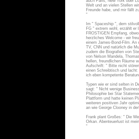
auch Paris, New York oder Lo
Welt und an vielen Stellen wi
Freunde habe, und mir fällt
"
Im " Spaceship ", dem stilvol
FG " extrem wohl, erzählt er
FROSTIGEN Empfang, obwohl M
herzliches Welcome - wir freu
einem James-Bond-Film. An d
TV, CNN und natürlich die M
zudem die Biografien von Ste
von Nelson Mandela, Thomas
hellen, freundlichen Räume w
Aufschrift: " Bitte nicht stö
einen Schreibtisch und lacht
ich eben kompetente Beratun
Typen wie er sind selten in 
sagt: " Nicht wenige Busines
Philosophie bei Star Statemen
Plattform und hatte keinen P
weiteren positiven Jahr optim
an wie George Clooney in de
Frank plant Großes: " Die We
Orkan. Abenteuerlust ist mein
"