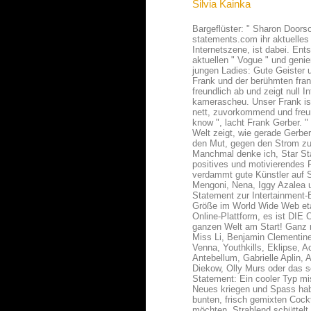
Silvia Kainka
Bargeflüster: " Sharon Doors
statements.com ihr aktuelles V
Internetszene, ist dabei. Ent
aktuellen " Vogue " und geni
jungen Ladies: Gute Geister 
Frank und der berühmten fra
freundlich ab und zeigt null 
kamerascheu. Unser Frank ist
nett, zuvorkommend und freun
know ", lacht Frank Gerber. "
Welt zeigt, wie gerade Gerbe
den Mut, gegen den Strom z
Manchmal denke ich, Star Sta
positives und motivierendes F
verdammt gute Künstler auf 
Mengoni, Nena, Iggy Azalea u
Statement zur Intertainment-B
Größe im World Wide Web etab
Online-Plattform, es ist DIE
ganzen Welt am Start! Ganz n
Miss Li, Benjamin Clementine
Venna, Youthkills, Eklipse, A
Antebellum, Gabrielle Aplin
Diekow, Olly Murs oder das 
Statement: Ein cooler Typ mis
Neues kriegen und Spass habe
bunten, frisch gemixten Cock
möchten. Strahlend schüttelt