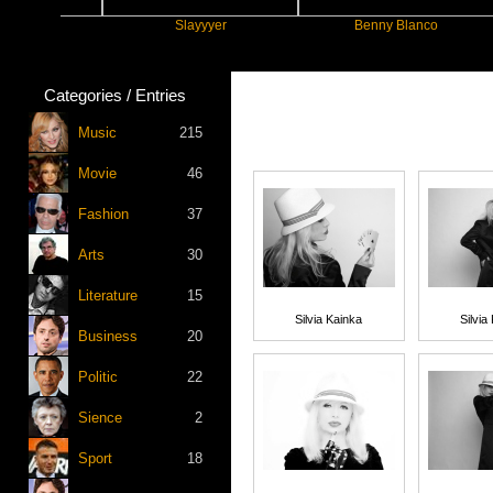
Slayyyer
Benny Blanco
Categories / Entries
Music
215
Movie
46
Fashion
37
Arts
30
Literature
15
Silvia Kainka
Silvia
Business
20
Politic
22
Sience
2
Sport
18