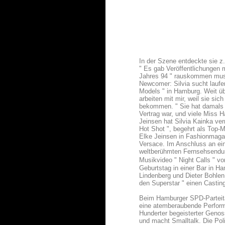
In der Szene entdeckte sie z
" Es gab Veröffentlichungen 
Jahres 94 " rauskommen musste
Newcomer: Silvia sucht laufe
Models " in Hamburg. Weit ü
arbeiten mit mir, weil sie si
bekommen. " Sie hat damals V
Vertrag war, und viele Miss 
Jeinsen hat Silvia Kainka ver
Hot Shot ", begehrt als Top-
Elke Jeinsen in Fashionmaga
Versace. Im Anschluss an ei
weltberühmten Fernsehsendun
Musikvideo " Night Calls " v
Geburtstag in einer Bar in H
Lindenberg und Dieter Bohlen
den Superstar " einen Castin
Beim Hamburger SPD-Parteitag
eine atemberaubende Performa
Hunderter begeisterter Geno
und macht Smalltalk. Die Poli