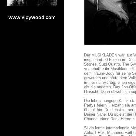
Der MUSIKLADEN war laut Wik
insgesamt 90 Folgen im Deuts
Stones, Suzi Quatro, The Swe
verschaffte ihr Musikladen-Re
dem Traum-Body für seine Se
geworden und hätte dem Volk 
immer nur wichtig, einen eige
als die anderen. Das Job-Off
Hinsicht. Denn obwohl ich su
Die lebenshungrige Kainka fan
Partys feiern ", erzählt sie 
überall hin. Du siehst immer 
Deiner Nähe. Du spielst die 
Chance, einen Rock-Heroe zu
Silvia lernte internationale
Abba,T-Rex, Marianne Faithf