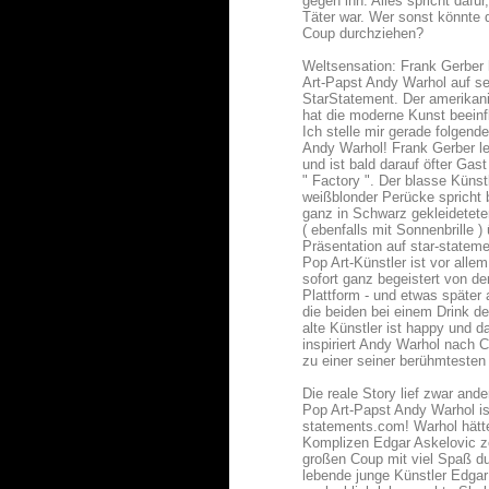
gegen ihn. Alles spricht dafü
Täter war. Wer sonst könnte 
Coup durchziehen?
Weltsensation: Frank Gerber 
Art-Papst Andy Warhol auf se
StarStatement. Der amerikan
hat die moderne Kunst beeinf
Ich stelle mir gerade folgen
Andy Warhol! Frank Gerber l
und ist bald darauf öfter Gas
" Factory ". Der blasse Künst
weißblonder Perücke spricht
ganz in Schwarz gekleidetet
( ebenfalls mit Sonnenbrille
Präsentation auf star-state
Pop Art-Künstler ist vor alle
sofort ganz begeistert von d
Plattform - und etwas später
die beiden bei einem Drink de
alte Künstler ist happy und 
inspiriert Andy Warhol nach
zu einer seiner berühmtesten
Die reale Story lief zwar ande
Pop Art-Papst Andy Warhol ist
statements.com! Warhol hätte
Komplizen Edgar Askelovic z
großen Coup mit viel Spaß d
lebende junge Künstler Edgar