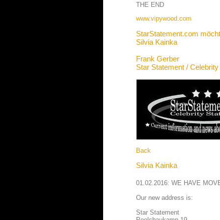
THE END
www.vipywood.com
StarStatement.com möcht
Silvia Kainka
Frank Gerber
Star Statement / Celebrit
Back
Silvia Kainka
01.02.2016: WE HAVE MOV
Our new address is:
Star Statement
Poelchaukamp 19