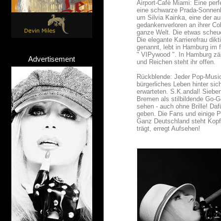
Airport-Cafè Miami: Eine perf
eine schwarze Prada-Sonnenbr
um Silvia Kainka, eine der a
gedankenverloren an ihrer Cok
ganze Welt. Die etwas scheu
Die elegante Karrierefrau dikt
genannt, lebt in Hamburg im f
" VIPywood ". In Hamburg zäh
Advertisement
und Reichen steht ihr offen.
Rückblende: Jeder Pop-Music-
bürgerliches Leben hinter sic
erwarteten. S.K.andal! Siebe
Bremen als stilbildende Go-Go
sehen - auch ohne Brille! Da
geben. Die Fans und einige Pap
Ganz Deutschland steht Kopf,
trägt, erregt Aufsehen!