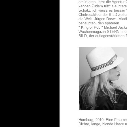
amüsieren, lernt die Agentur-
kennen.Zudem trifft sie inter
Schatz, ich weiss es besser 
Chefredakteur der BILD-Zeitun
die Welt. Jürgen Drews, Vlad
behaupten, den späteren
" King of Pop " Michael Jack
Wochenmagazin STERN, sie 
BILD, der auflagenstärksten 
Hamburg, 2010: Eine Frau betr
Dichte, lange, blonde Haare 