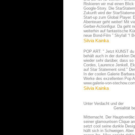
Silvia Kainka
POP ART: " Jetzt KUNST du w
behält auch in der dunklen D
wieder sehr darüber, dass so
Cordes, Laurence Jenkell, E
auf Star Statement sind." De
In der coolen Galerie Barbar
Werke des exzellenten Pop Ar
www.galerie-von-stechow.co
Silvia Kainka
Unter Verdacht und der
Genialität bezichti
Mitternacht. Der Hauptverdäch
seiner glamourösen Clique an
setzt cool seine dunkle Desig
hüllt sich in Schweigen. Aber