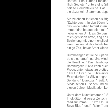
Rattles, Tina Turner, Frank
High Society " unterstellte 
heisse Gerüchteküche. Das Ge
sie dazu kein Statement abg
Sie zelebriert ihr leben als B
Nächte durch. In den 80ern fe
das wilde Leben fordert ihre
immer klar, betäubt sich mit
lieber einen Drink als Sorg
mich gebissen hatte, flog er 
Beziehung mit einem englische
verschieden ist das betuliche
einige Zeit, bevor Amor wiede
Durchhängen ist keine Option
ob sie es drauf hat. Und wied
die Headline: " Das Hamburger
Hamburgerin Silvia kann auch
Produzenten etwas zu erotisc
" I'm On Fire " heißt ihre er
Er produziert für Silvia soga
Sendung " Eurotops " läuft. 
Silvia schon zu sehen und zu
sieben Jahren Musikladen ko
Unter dem Künstlernamen " Sa
Titelblättern diverser Zeitsc
Medienrummel ... " I'm On Fir
Boys Blue " und " Relax " un