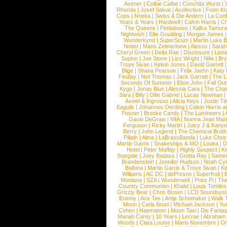
Avener
|
Colbie Caillat
|
Conchita Wurst
|
Rhonda
|
Josef Salvat
|
Acollective
|
From Ki
Cops
|
Nneka
|
Swiss & Die Andern
|
La Conf
Years & Years
|
Hardwell
|
Calvin Harris
|
Ch
The Queens
|
Pentatones
|
Kafka Tamura
Nightwish
|
Ellie Goulding
|
Morgan James
Wunderkynd
|
SuperScum
|
Martin Luke 
Nottet
|
Mans Zelmerloew
|
Alesso
|
Sarah
Cheryl Green
|
Delta Rae
|
Disclosure
|
Lion
Supino
|
Joe Stone
|
Lizz Wright
|
Niila
|
Br
Troye Sivan
|
Kelvin Jones
|
David Garrett
Blige
|
Shana Pearson
|
Felix Jaehn
|
Katy 
Findlay
|
Neil Thomas
|
Jack Garratt
|
The L
Seconds Of Summer
|
Elton John
|
Fall Ou
Kygo
|
Jonas Blue
|
Alessia Cara
|
The Cha
Sara
|
Billy
|
Ollie Gabriel
|
Lucas Newman
Axwel & Ingrosso
|
Alicia Keys
|
Justin Ti
Eagulls
|
Johannes Oerding
|
Calvin Harris 
Posner
|
Brooke Candy
|
The Lumineers
|
Gavin DeGraw
|
MIA
|
Norma Jean Mart
Ferguson
|
Ricky Martin
|
Juicy J & Kany
Berry
|
John Legend
|
The Chemical Broth
Pillath
|
Alma
|
LaBrassBanda
|
Luke Chris
Martin Garrix
|
Snakeships & MO
|
Louka
|
D
Hotel
|
Peter Maffay
|
Highly Suspect
|
K
Stargate
|
Joey Badass
|
Gretta Ray
|
Samed
Brandenstein
|
Jennifer Hudson
|
Noah Cy
Balbina
|
Martin Garrix & Troye Sivan
|
Ki
Williams
|
AC DC
|
dePresno
|
Superfruit
|
Montana
|
SZA
|
Wunderwelt
|
Prinz Pi
|
The
Country Communion
|
Khalid
|
Louis Tomlin
Grizzly Bear
|
Chris Brown
|
LCD Soundsys
Enemy
|
Ace Tee
|
Antje Schomaker
|
Walk 
Moon
|
Carla Bruni
|
Michael Jackson
|
Yu
Cohen
|
Haematom
|
Moon Taxi
|
Die Fantas
Mariah Carey
|
10 Years
|
Lecrae
|
Abraham
Woods
|
Clara Louise
|
Mario Novembre
|
Or