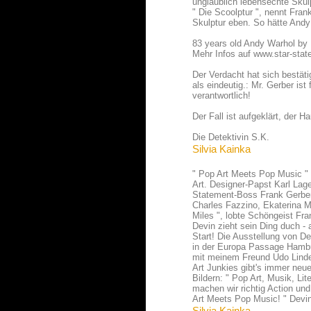
unglaublich lebensechte Skul
" Die Scoolptur ", nennt Fran
Skulptur eben. So hätte And
83 years old Andy Warhol by
Mehr Infos auf
www.star-sta
Der Verdacht hat sich bestäti
als eindeutig.: Mr. Gerber is
verantwortlich!
Der Fall ist aufgeklärt, der H
Die Detektivin S.K.
Silvia Kainka
" Pop Art Meets Pop Music " 
Art. Designer-Papst Karl Lag
Statement-Boss Frank Gerber 
Charles Fazzino, Ekaterina 
Miles ", lobte Schöngeist Fra
Devin zieht sein Ding duch - 
Start! Die Ausstellung von De
in der Europa Passage Hambur
mit meinem Freund Udo Linden
Art Junkies gibt's immer neue
Bildern: " Pop Art, Musik, Li
machen wir richtig Action u
Art Meets Pop Music! " Devin
Silvia Kainka