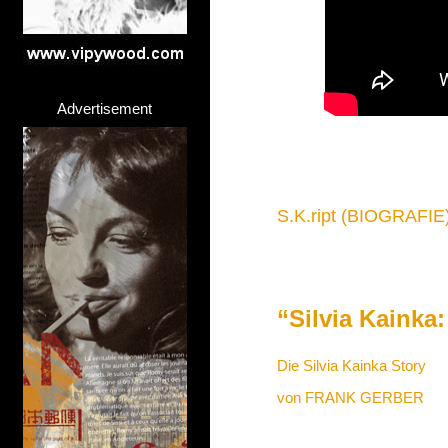
Advertisement
S.K.ript (BIOGRAFIE
“Silvia Kainka:
Die Silvia Kainka Story
von FRANK GERBER