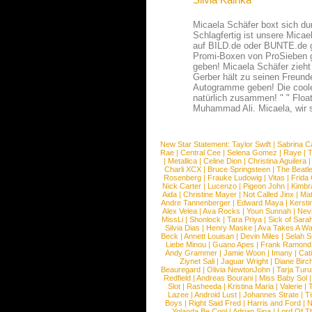
Micaela Schäfer boxt sich dur
Schlagfertig ist unsere Micae
auf BILD.de oder BUNTE.de g
Promi-Boxen von ProSieben g
geben! Micaela Schäfer zieh
Gerber hält zu seinen Freund
Autogramme geben! Die coole 
natürlich zusammen! " " Float
Muhammad Ali. Micaela, wir 
New Star Statement:
Taylor Swift
|
Sabrina C
Rae
|
Central Cee
|
Selena Gomez
|
Raye
|
T
|
Metallica
|
Celine Dion
|
Christina Aguilera
Charli XCX
|
Bruce Springsteen
|
The Beatl
Rosenberg
|
Frauke Ludowig
|
Vitas
|
Frida
Nick Carter
|
Lucenzo
|
Pigeon John
|
Kimbr
Aida
|
Christine Mayer
|
Not Called Jinx
|
Ma
Andre Tannenberger
|
Edward Maya
|
Kersti
Alex Velea
|
Ava Rocks
|
Youn Sunnah
|
Nev
MissLi
|
Shonlock
|
Tara Priya
|
Sick of Sara
Silvia Dias
|
Henry Maske
|
Ava Takes A Wa
Beck
|
Annett Louisan
|
Devin Miles
|
Selah 
Liebe Minou
|
Guano Apes
|
Frank Ramond
Andy Grammer
|
Jamie Woon
|
Imany
|
Cat
Ziynet Sali
|
Jaguar Wright
|
Diane Birc
Beauregard
|
Olivia NewtonJohn
|
Tarja Tur
Redfield
|
Andreas Bourani
|
Miss Baby Sol
Slot
|
Rasheeda
|
Kristina Maria
|
Valerie
|
Lazee
|
Android Lust
|
Johannes Strate
|
T
Boys
|
Right Said Fred
|
Harris and Ford
|
N
Yolanda Be Cool
|
Adrian Sina
|
Lord Of T