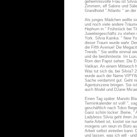
geheimnisvolle Frau ist Silvi
Zimmern, elf Salons und Säl
Grandhotel " Atlantic " an der
Als junges Mädchen wollte sie
und noch viele andere Träum
Hephurn in " Frühstück bei T
Juweliergeschäfts zu stehen 
York. Silvia Kainka: " New Yo
dieser Traum wurde wahr. Der 
die Fifth Avenue! Die Megacity
Trends." Sie wollte einmal wi
und die berühmteste. Im Luxus
Rom den Papst sehen. Die Ewi
Vatikan. An einem Mittwoch h
Was tut sich da, bei Silvia?
wurde auch der Name VIPYWOOD
Sache verdammt gut. Geht nich
Agenturszene bringen. Sie ist
auch Model und DJane Micae
Einen Tag später. Manolo Bla
Terminkalender ist voll! ", s
geschäftlich nach Tokio flie
Ganz schön locker: Beine, " 
Ladyboss Silvia geht ihren Jo
harte Arbeit ist, kostet sie 
morgens um neun im Büro auft
Arbeit selbst einteilen kann. 
und lassen, was ich will - u