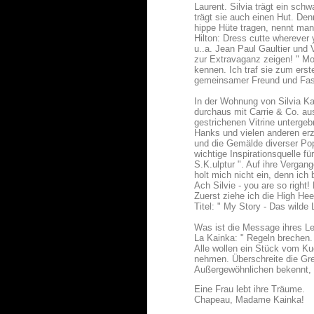
Laurent. Silvia trägt ein sc
trägt sie auch einen Hut. De
hippe Hüte tragen, nennt man
Hilton: Dress cutte wherever 
u..a. Jean Paul Gaultier und
zur Extravaganz zeigen! " Mo
kennen. Ich traf sie zum ers
gemeinsamer Freund und Fas
In der Wohnung von Silvia Ka
durchaus mit Carrie & Co. au
gestrichenen Vitrine unterge
Hanks und vielen anderen er
und die Gemälde diverser Pop
wichtige Inspirationsquelle fü
S.K.ulptur ". Auf ihre Verga
holt mich nicht ein, denn ich b
Ach Silvie - you are so right
Zuerst ziehe ich die High Hee
Titel: " My Story - Das wilde
Was ist die Message ihres L
La Kainka: " Regeln brechen.
Alle wollen ein Stück vom Ku
nehmen. Überschreite die Gr
Außergewöhnlichen bekennt, g
Eine Frau lebt ihre Träume.
Chapeau, Madame Kainka!