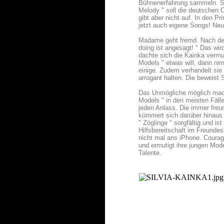
Bühnenerfahrung sammeln. Sil
Melody " soll die deutschen C
gibt aber nicht auf. In den P
jetzt auch eigene Songs! Neu
Madame geht fremd. Nach der 
doing ist angesagt! " Das wir
dachte sich die Kainka vermu
Models " etwas will, dann ni
einige. Zudem verhandelt sie k
arrogant halten. Die beweist S
Das Unmögliche möglich mache
Models " in den meisten Fäll
jeden Anlass. Die immer freun
kümmert sich darüber hinaus
" Zöglinge " sorgfältig und i
Hilfsbereitschaft im Freundes
nicht mal ans iPhone. Courag
und ermutigt ihre jungen Mod
Talente.