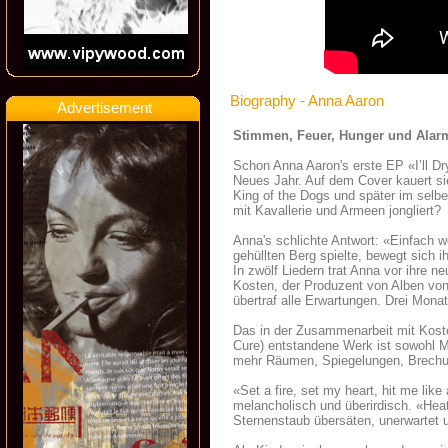
Biography - Anna Aaron
Advertisement
Stimmen, Feuer, Hunger und Alar
Schon Anna Aaron's erste EP «I’ll D
Neues Jahr. Auf dem Cover kauert sie
King of the Dogs und später im selbe
mit Kavallerie und Armeen jongliert?
Anna's schlichte Antwort: «Einfach w
gehüllten Berg spielte, bewegt sich 
In zwölf Liedern trat Anna vor ihre 
Kosten, der Produzent von Alben vo
übertraf alle Erwartungen. Drei Mona
Das in der Zusammenarbeit mit Kost
Cure) entstandene Werk ist sowohl Mul
mehr Räumen, Spiegelungen, Brechun
«Set a fire, set my heart, hit me li
melancholisch und überirdisch. «Heat
Sternenstaub übersäten, unerwartet