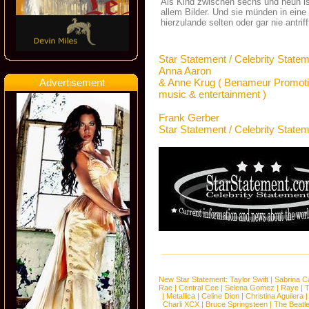
Als Kind zwischen sechs und neun i
allem Bilder. Und sie münden in eine
hierzulande selten oder gar nie antrif
Star Statement / Celebrity State
Anna Aaron
Advertisement
& Anne Krug ( Benameur Promoti
music & entertainment )
Frank Gerber
Star Statement / Celebrity State
New Star Statement:
Taylor Swift
|
Sabrina C
Rae
|
Central Cee
|
Selena Gomez
|
Raye
|
T
|
Metallica
|
Celine Dion
|
Christina Aguilera
Charli XCX
|
Bruce Springsteen
|
The Beatl