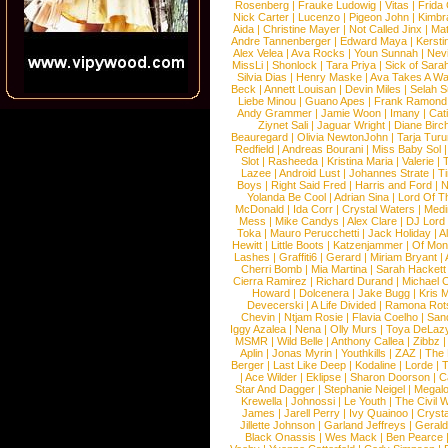
Rosenberg
|
Frauke Ludowig
|
Vitas
|
Frida
Nick Carter
|
Lucenzo
|
Pigeon John
|
Kimbr
Aida
|
Christine Mayer
|
Not Called Jinx
|
Ma
Andre Tannenberger
|
Edward Maya
|
Kersti
Alex Velea
|
Ava Rocks
|
Youn Sunnah
|
Nev
MissLi
|
Shonlock
|
Tara Priya
|
Sick of Sara
Silvia Dias
|
Henry Maske
|
Ava Takes A Wa
Beck
|
Annett Louisan
|
Devin Miles
|
Selah 
Liebe Minou
|
Guano Apes
|
Frank Ramond
Andy Grammer
|
Jamie Woon
|
Imany
|
Cat
Ziynet Sali
|
Jaguar Wright
|
Diane Birc
Beauregard
|
Olivia NewtonJohn
|
Tarja Tur
Redfield
|
Andreas Bourani
|
Miss Baby Sol
Slot
|
Rasheeda
|
Kristina Maria
|
Valerie
|
Lazee
|
Android Lust
|
Johannes Strate
|
T
Boys
|
Right Said Fred
|
Harris and Ford
|
N
Yolanda Be Cool
|
Adrian Sina
|
Lord Of T
McDonald
|
Ida Corr
|
Crystal Waters
|
Medi
Mess
|
Mike Candys
|
Alex Clare
|
DJ Lord
Toka
|
Mauro Perucchetti
|
Jack Holiday
|
A
Hewitt
|
Little Boots
|
Katzenjammer
|
Of Mon
Lashes
|
Graffiti6
|
Gerard
|
Miriam Bryant
|
Cherri Bomb
|
Mia Martina
|
Sarah Hackett
Cierra Ramirez
|
Richard Durand
|
Michael C
Howard
|
Dolcenera
|
Jake Bugg
|
Kris 
Devecerski
|
A Life Divided
|
Ramona Rots
Chevin
|
Ntjam Rosie
|
Flavia Coelho
|
San
Iggy Azalea
|
Nena
|
Olly Murs
|
Toya DeLaz
MSMR
|
Wild Belle
|
Anthony Callea
|
Zibbz
Aplin
|
Jonas Myrin
|
Youthkills
|
ZAZ
|
The 
Berger
|
Last Like Deep
|
Kodaline
|
Lorde
|
|
Ace Wilder
|
Eklipse
|
Sharon Doorson
|
C
Star And Dagger
|
Stephanie Neigel
|
Megal
Krewella
|
Johnossi
|
Le Youth
|
The Civil 
James
|
Jarell Perry
|
Ivy Quainoo
|
Crysta
Jillette Johnson
|
Garland Jeffreys
|
Gerald
Black Onassis
|
Wes Mack
|
Ben Pearce