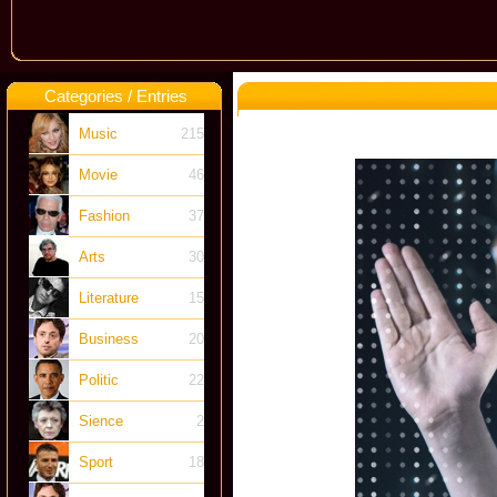
Categories / Entries
Music
215
Movie
46
Fashion
37
Arts
30
Literature
15
Business
20
Politic
22
Sience
2
Sport
18