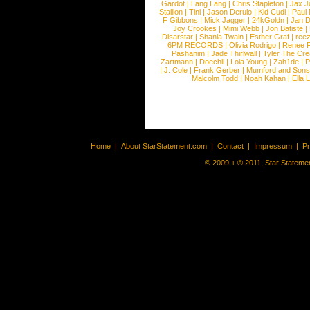
Gardot
|
Lang Lang
|
Chris Stapleton
|
Jax J
Stallion
|
Tini
|
Jason Derulo
|
Kid Cudi
|
Paul
F Gibbons
|
Mick Jagger
|
24kGoldn
|
Jan D
Joy Crookes
|
Mimi Webb
|
Jon Batiste
|
Disarstar
|
Shania Twain
|
Esther Graf
|
ree
6PM RECORDS
|
Olivia Rodrigo
|
Renee 
Pashanim
|
Jade Thirlwall
|
Tyler The Cre
Zartmann
|
Doechii
|
Lola Young
|
Zah1de
|
P
|
J. Cole
|
Frank Gerber
|
Mumford and Sons
Malcolm Todd
|
Noah Kahan
|
Ella 
Home
|
About StarStatement.com
|
Contact
|
Impressum
|
P
© 2009 + ® 2011, Star Statemen