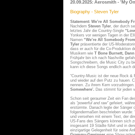
20.09.2025: Aerosmith - 'My O
Biography - Steven Tyler
Statement: We’re All Somebody F
Nachdem
Steven Tyler
, der durch s
letztes Jahr die Country-Single
“Lov
Yonkers vor wenigen Tagen in der E
Namen
“We’re All Somebody Fro
Tyler
präsentierte der US-Moderatori
dass er auch für die Co-Produktion 
Musikern wie
T Bone Burnett, Dann 
Frühjahr bin ich nach Nashville gef
Songschreibern, die Music City zu bie
kann ich diese Songs endlich auch d
“Country-Music ist der neue Rock & 
und wieder auf den Putz zu hauen. Co
nennen. Zu ihrem Kern vorzudringen. 
Somewhere'.
Das stimmt für jeden v
Schon seit geraumer Zeit ein Fan d
als
“powerful and raw”
gefeiert, währ
erstürmte. Danach legte der Sänger
folgendermaßen beschrieben wurde: “
und versehen mit einem Text, der dire
US-Fans des Sängers können sich z
insgesamt 19 Städte führt und in d
einzigartige Gelegenheit für seine 
Grammy-Gewinner
eine Show präsen