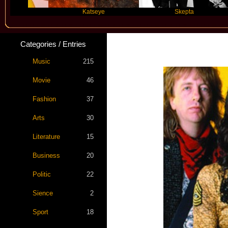
Katseye
Skepta
Categories / Entries
Music
215
Movie
46
Fashion
37
Arts
30
Literature
15
Business
20
Politic
22
Sience
2
Sport
18