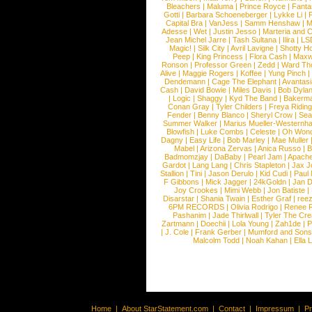
Bleachers
|
Maluma
|
Prince Royce
|
Fanta
Gotti
|
Barbara Schoeneberger
|
Lykke Li
|
Capital Bra
|
VanJess
|
Samm Henshaw
|
M
Adesse
|
Wet
|
Justin Jesso
|
Marteria and 
Jean Michel Jarre
|
Tash Sultana
|
Ilira
|
LS
Magic!
|
Silk City
|
Avril Lavigne
|
Shotty H
Peep
|
King Princess
|
Flora Cash
|
Maxw
Ronson
|
Professor Green
|
Zedd
|
Ward T
Alive
|
Maggie Rogers
|
Koffee
|
Yung Pinch
Dendemann
|
Cage The Elephant
|
Avantas
Cash
|
David Bowie
|
Miles Davis
|
Bob Dyla
|
Logic
|
Shaggy
|
Kyd The Band
|
Bakerm
Conan Gray
|
Tyler Childers
|
Freya Ridin
Fender
|
Benny Blanco
|
Sheryl Crow
|
Sea
Summer Walker
|
Marius Mueller-Westernh
Blowfish
|
Luke Combs
|
Celeste
|
Oh Won
Dagny
|
Easy Life
|
Bob Marley
|
Mae Muller
Mabel
|
Arizona Zervas
|
Anica Russo
|
B
Badmomzjay
|
DaBaby
|
Pearl Jam
|
Apach
Gardot
|
Lang Lang
|
Chris Stapleton
|
Jax J
Stallion
|
Tini
|
Jason Derulo
|
Kid Cudi
|
Paul
F Gibbons
|
Mick Jagger
|
24kGoldn
|
Jan D
Joy Crookes
|
Mimi Webb
|
Jon Batiste
|
Disarstar
|
Shania Twain
|
Esther Graf
|
ree
6PM RECORDS
|
Olivia Rodrigo
|
Renee 
Pashanim
|
Jade Thirlwall
|
Tyler The Cre
Zartmann
|
Doechii
|
Lola Young
|
Zah1de
|
P
|
J. Cole
|
Frank Gerber
|
Mumford and Sons
Malcolm Todd
|
Noah Kahan
|
Ella 
Home
|
About StarStatement.com
|
Contact
|
Impressum
|
P