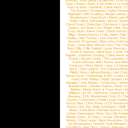
Rhonda
|
Josef Salvat
|
Acollective
|
From Ki
Cops
|
Nneka
|
Swiss & Die Andern
|
La Conf
Years & Years
|
Hardwell
|
Calvin Harris
|
Ch
The Queens
|
Pentatones
|
Kafka Tamura
Nightwish
|
Ellie Goulding
|
Morgan James
Wunderkynd
|
SuperScum
|
Martin Luke 
Nottet
|
Mans Zelmerloew
|
Alesso
|
Sarah
Cheryl Green
|
Delta Rae
|
Disclosure
|
Lion
Supino
|
Joe Stone
|
Lizz Wright
|
Niila
|
Br
Troye Sivan
|
Kelvin Jones
|
David Garrett
Blige
|
Shana Pearson
|
Felix Jaehn
|
Katy 
Findlay
|
Neil Thomas
|
Jack Garratt
|
The L
Seconds Of Summer
|
Elton John
|
Fall Ou
Kygo
|
Jonas Blue
|
Alessia Cara
|
The Cha
Sara
|
Billy
|
Ollie Gabriel
|
Lucas Newman
Axwel & Ingrosso
|
Alicia Keys
|
Justin Ti
Eagulls
|
Johannes Oerding
|
Calvin Harris 
Posner
|
Brooke Candy
|
The Lumineers
|
Gavin DeGraw
|
MIA
|
Norma Jean Mart
Ferguson
|
Ricky Martin
|
Juicy J & Kany
Berry
|
John Legend
|
The Chemical Broth
Pillath
|
Alma
|
LaBrassBanda
|
Luke Chris
Martin Garrix
|
Snakeships & MO
|
Louka
|
D
Hotel
|
Peter Maffay
|
Highly Suspect
|
K
Stargate
|
Joey Badass
|
Gretta Ray
|
Samed
Brandenstein
|
Jennifer Hudson
|
Noah Cy
Balbina
|
Martin Garrix & Troye Sivan
|
Ki
Williams
|
AC DC
|
dePresno
|
Superfruit
|
Montana
|
SZA
|
Wunderwelt
|
Prinz Pi
|
The
Country Communion
|
Khalid
|
Louis Tomlin
Grizzly Bear
|
Chris Brown
|
LCD Soundsys
Enemy
|
Ace Tee
|
Antje Schomaker
|
Walk 
Moon
|
Carla Bruni
|
Michael Jackson
|
Yu
Cohen
|
Haematom
|
Moon Taxi
|
Die Fantas
Mariah Carey
|
10 Years
|
Lecrae
|
Abraham
Woods
|
Clara Louise
|
Mario Novembre
|
Or
Joe Bonamassa
|
Tinashe
|
Kylie Minogue
Tom Misch
|
Matt Terry
|
Saxon
|
Nakhane
|