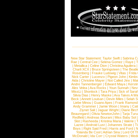
New Star Statement:
Taylor Swift
|
Sabrina C
Rae
|
Central Cee
|
Selena Gomez
|
Raye
|
T
|
Metallica
|
Celine Dion
|
Christina Aguilera
Charli XCX
|
Bruce Springsteen
|
The Beatl
Rosenberg
|
Frauke Ludowig
|
Vitas
|
Frida
Nick Carter
|
Lucenzo
|
Pigeon John
|
Kimbr
Aida
|
Christine Mayer
|
Not Called Jinx
|
Ma
Andre Tannenberger
|
Edward Maya
|
Kersti
Alex Velea
|
Ava Rocks
|
Youn Sunnah
|
Nev
MissLi
|
Shonlock
|
Tara Priya
|
Sick of Sara
Silvia Dias
|
Henry Maske
|
Ava Takes A Wa
Beck
|
Annett Louisan
|
Devin Miles
|
Selah 
Liebe Minou
|
Guano Apes
|
Frank Ramond
Andy Grammer
|
Jamie Woon
|
Imany
|
Cat
Ziynet Sali
|
Jaguar Wright
|
Diane Birc
Beauregard
|
Olivia NewtonJohn
|
Tarja Tur
Redfield
|
Andreas Bourani
|
Miss Baby Sol
Slot
|
Rasheeda
|
Kristina Maria
|
Valerie
|
Lazee
|
Android Lust
|
Johannes Strate
|
T
Boys
|
Right Said Fred
|
Harris and Ford
|
N
Yolanda Be Cool
|
Adrian Sina
|
Lord Of T
McDonald
|
Ida Corr
|
Crystal Waters
|
Medi