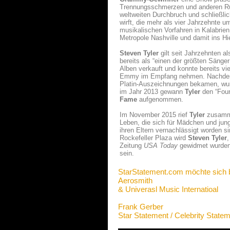
Trennungsschmerzen und anderen Rüc
weltweiten Durchbruch und schließli
wirft, die mehr als vier Jahrzehnte 
musikalischen Vorfahren in Kalabrien
Metropole Nashville und damit ins Hie
Steven Tyler
gilt seit Jahrzehnten a
bereits als “einen der größten Sänger
Alben verkauft und konnte bereits v
Emmy im Empfang nehmen. Nachdem si
Platin-Auszeichnungen bekamen, w
im Jahr 2013 gewann
Tyler
den “Fou
Fame
aufgenommen.
Im November 2015 rief
Tyler
zusamme
Leben, die sich für Mädchen und jun
ihren Eltern vernachlässigt worden 
Rockefeller Plaza wird
Steven Tyler
Zeitung
USA Today
gewidmet wurden
sein.
StarStatement.com möchte sich 
Aerosmith
& Univerasl Music Internatioal
Frank Gerber
Star Statement / Celebrity State