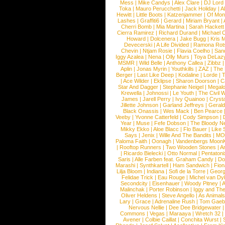
Mess
|
Mike Candys
|
Alex Clare
|
DJ Lord
Toka
|
Mauro Perucchetti
|
Jack Holiday
|
A
Hewitt
|
Little Boots
|
Katzenjammer
|
Of Mon
Lashes
|
Graffiti6
|
Gerard
|
Miriam Bryant
|
Cherri Bomb
|
Mia Martina
|
Sarah Hackett
Cierra Ramirez
|
Richard Durand
|
Michael C
Howard
|
Dolcenera
|
Jake Bugg
|
Kris 
Devecerski
|
A Life Divided
|
Ramona Rots
Chevin
|
Ntjam Rosie
|
Flavia Coelho
|
San
Iggy Azalea
|
Nena
|
Olly Murs
|
Toya DeLaz
MSMR
|
Wild Belle
|
Anthony Callea
|
Zibbz
Aplin
|
Jonas Myrin
|
Youthkills
|
ZAZ
|
The 
Berger
|
Last Like Deep
|
Kodaline
|
Lorde
|
|
Ace Wilder
|
Eklipse
|
Sharon Doorson
|
C
Star And Dagger
|
Stephanie Neigel
|
Megal
Krewella
|
Johnossi
|
Le Youth
|
The Civil 
James
|
Jarell Perry
|
Ivy Quainoo
|
Crysta
Jillette Johnson
|
Garland Jeffreys
|
Gerald
Black Onassis
|
Wes Mack
|
Ben Pearce
Veeby
|
Yvonne Catterfeld
|
Cody Simpson
|
Year
|
Muse
|
Fefe Dobson
|
The Bloody N
Mikky Ekko
|
Aloe Blacc
|
Flo Bauer
|
Like
Says
|
Jenix
|
Wille And The Bandits
|
MO
Paloma Faith
|
Oonagh
|
Vandenbergs Moon
|
Rooftop Runners
|
Two Wooden Stones
|
A
|
Ricardo Bielecki
|
Otto Normal
|
Pentatoni
Saris
|
Alle Farben feat. Graham Candy
|
Do
Marashi
|
Synthkartell
|
Ham Sandwich
|
Fio
Lilja Bloom
|
Indiana
|
Sofi de la Torre
|
Georg
Felidae Trick
|
Eau Rouge
|
Michel van Dy
Secondcity
|
Eisenhauer
|
Woody Pitney
|
A
Malinchak
|
Porter Robinson
|
Iggy and Th
Oliver Heldens
|
Steve Angello
|
As Animal
Lary
|
Grace
|
Adrenaline Rush
|
Tom Gaeb
Nervous Nellie
|
Dee Dee Bridgewater
|
Commons
|
Vegas
|
Maraaya
|
Wretch 32
Avener
|
Colbie Caillat
|
Conchita Wurst
|