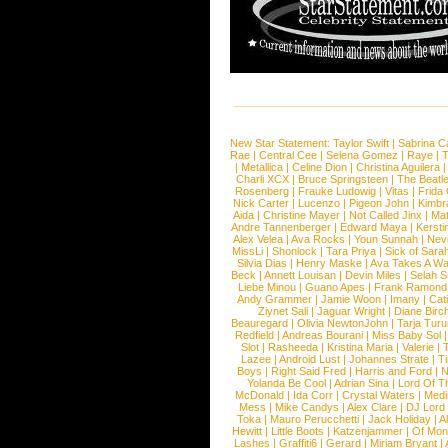
New Star Statement:
Taylor Swift
|
Sabrina C
Rae
|
Central Cee
|
Selena Gomez
|
Raye
|
T
|
Metallica
|
Celine Dion
|
Christina Aguilera
Charli XCX
|
Bruce Springsteen
|
The Beatl
Rosenberg
|
Frauke Ludowig
|
Vitas
|
Frida
Nick Carter
|
Lucenzo
|
Pigeon John
|
Kimbr
Aida
|
Christine Mayer
|
Not Called Jinx
|
Ma
Andre Tannenberger
|
Edward Maya
|
Kersti
Alex Velea
|
Ava Rocks
|
Youn Sunnah
|
Nev
MissLi
|
Shonlock
|
Tara Priya
|
Sick of Sara
Silvia Dias
|
Henry Maske
|
Ava Takes A Wa
Beck
|
Annett Louisan
|
Devin Miles
|
Selah 
Liebe Minou
|
Guano Apes
|
Frank Ramond
Andy Grammer
|
Jamie Woon
|
Imany
|
Cat
Ziynet Sali
|
Jaguar Wright
|
Diane Birc
Beauregard
|
Olivia NewtonJohn
|
Tarja Tur
Redfield
|
Andreas Bourani
|
Miss Baby Sol
Slot
|
Rasheeda
|
Kristina Maria
|
Valerie
|
Lazee
|
Android Lust
|
Johannes Strate
|
T
Boys
|
Right Said Fred
|
Harris and Ford
|
N
Yolanda Be Cool
|
Adrian Sina
|
Lord Of T
McDonald
|
Ida Corr
|
Crystal Waters
|
Medi
Mess
|
Mike Candys
|
Alex Clare
|
DJ Lord
Toka
|
Mauro Perucchetti
|
Jack Holiday
|
A
Hewitt
|
Little Boots
|
Katzenjammer
|
Of Mon
Lashes
|
Graffiti6
|
Gerard
|
Miriam Bryant
|