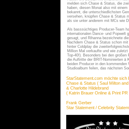
melden sich Chase & Status, die zwi
haben, diesen Monat also mit einem 
bekannt, die unterschiedlichsten G
versehen, knüpfen Chase & Status mit
als sie unter anderem mit MCs wie D
Als basssüchtiges Producer-Team habe
internationalen Dance- und Popwelt ge
gesagt, und Rihanna bezeichnete die
Nachdem Chase & Status schon mit ih
hinter Coldplay die zweiterfolgreichs
Million Mal verkaufte und wie zulet
Top-40!). Besonders bei den großen 
die Auftritte der BRIT-Nominierten ä
beiden Producer in den kommenden Wo
Studioalbum feilen, das nächsten So
StarStatement.com möchte sich 
Chase & Status ( Saul Milton and
& Charlotte Hildebrand
( Katrin Brauer Online & Print PR 
Frank Gerber
Star Statement / Celebrity State