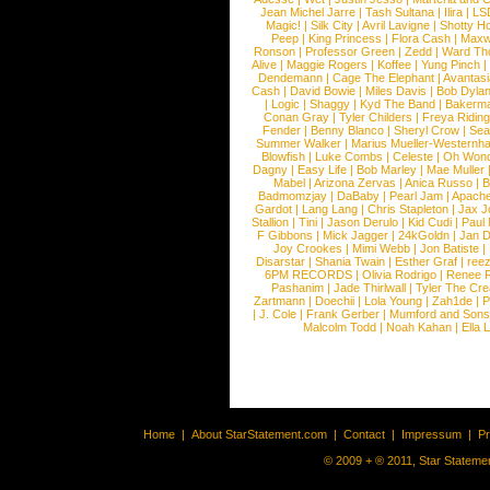
Jean Michel Jarre
|
Tash Sultana
|
Ilira
|
LS
Magic!
|
Silk City
|
Avril Lavigne
|
Shotty H
Peep
|
King Princess
|
Flora Cash
|
Maxw
Ronson
|
Professor Green
|
Zedd
|
Ward T
Alive
|
Maggie Rogers
|
Koffee
|
Yung Pinch
Dendemann
|
Cage The Elephant
|
Avantas
Cash
|
David Bowie
|
Miles Davis
|
Bob Dyla
|
Logic
|
Shaggy
|
Kyd The Band
|
Bakerm
Conan Gray
|
Tyler Childers
|
Freya Ridin
Fender
|
Benny Blanco
|
Sheryl Crow
|
Sea
Summer Walker
|
Marius Mueller-Westernh
Blowfish
|
Luke Combs
|
Celeste
|
Oh Won
Dagny
|
Easy Life
|
Bob Marley
|
Mae Muller
Mabel
|
Arizona Zervas
|
Anica Russo
|
B
Badmomzjay
|
DaBaby
|
Pearl Jam
|
Apach
Gardot
|
Lang Lang
|
Chris Stapleton
|
Jax J
Stallion
|
Tini
|
Jason Derulo
|
Kid Cudi
|
Paul
F Gibbons
|
Mick Jagger
|
24kGoldn
|
Jan D
Joy Crookes
|
Mimi Webb
|
Jon Batiste
|
Disarstar
|
Shania Twain
|
Esther Graf
|
ree
6PM RECORDS
|
Olivia Rodrigo
|
Renee 
Pashanim
|
Jade Thirlwall
|
Tyler The Cre
Zartmann
|
Doechii
|
Lola Young
|
Zah1de
|
P
|
J. Cole
|
Frank Gerber
|
Mumford and Sons
Malcolm Todd
|
Noah Kahan
|
Ella 
Home
|
About StarStatement.com
|
Contact
|
Impressum
|
P
© 2009 + ® 2011, Star Statemen