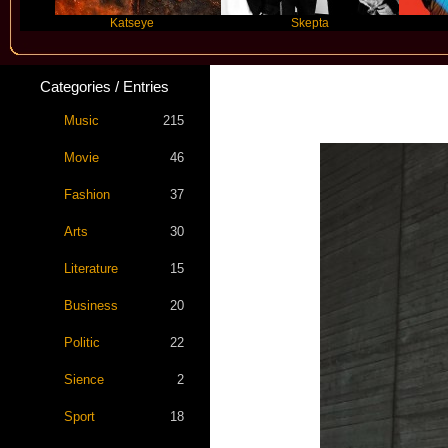
Katseye
Skepta
Travis 
Categories / Entries
Music
215
Movie
46
Fashion
37
Arts
30
Literature
15
Business
20
Politic
22
Sience
2
Sport
18