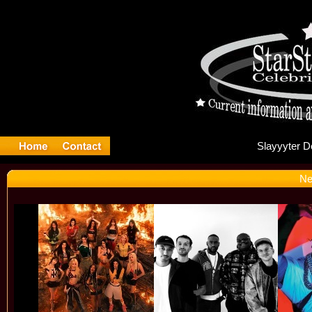
Sl
Ne