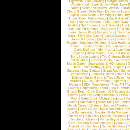
Nightwish
|
Ellie Goulding
|
Morgan James
Wunderkynd
|
SuperScum
|
Martin Luke 
Nottet
|
Mans Zelmerloew
|
Alesso
|
Sarah
Cheryl Green
|
Delta Rae
|
Disclosure
|
Lion
Supino
|
Joe Stone
|
Lizz Wright
|
Niila
|
Br
Troye Sivan
|
Kelvin Jones
|
David Garrett
Blige
|
Shana Pearson
|
Felix Jaehn
|
Katy 
Findlay
|
Neil Thomas
|
Jack Garratt
|
The L
Seconds Of Summer
|
Elton John
|
Fall Ou
Kygo
|
Jonas Blue
|
Alessia Cara
|
The Cha
Sara
|
Billy
|
Ollie Gabriel
|
Lucas Newman
Axwel & Ingrosso
|
Alicia Keys
|
Justin Ti
Eagulls
|
Johannes Oerding
|
Calvin Harris 
Posner
|
Brooke Candy
|
The Lumineers
|
Gavin DeGraw
|
MIA
|
Norma Jean Mart
Ferguson
|
Ricky Martin
|
Juicy J & Kany
Berry
|
John Legend
|
The Chemical Broth
Pillath
|
Alma
|
LaBrassBanda
|
Luke Chris
Martin Garrix
|
Snakeships & MO
|
Louka
|
D
Hotel
|
Peter Maffay
|
Highly Suspect
|
K
Stargate
|
Joey Badass
|
Gretta Ray
|
Samed
Brandenstein
|
Jennifer Hudson
|
Noah Cy
Balbina
|
Martin Garrix & Troye Sivan
|
Ki
Williams
|
AC DC
|
dePresno
|
Superfruit
|
Montana
|
SZA
|
Wunderwelt
|
Prinz Pi
|
The
Country Communion
|
Khalid
|
Louis Tomlin
Grizzly Bear
|
Chris Brown
|
LCD Soundsys
Enemy
|
Ace Tee
|
Antje Schomaker
|
Walk 
Moon
|
Carla Bruni
|
Michael Jackson
|
Yu
Cohen
|
Haematom
|
Moon Taxi
|
Die Fantas
Mariah Carey
|
10 Years
|
Lecrae
|
Abraham
Woods
|
Clara Louise
|
Mario Novembre
|
Or
Joe Bonamassa
|
Tinashe
|
Kylie Minogue
Tom Misch
|
Matt Terry
|
Saxon
|
Nakhane
|
Bleachers
|
Maluma
|
Prince Royce
|
Fanta
Gotti
|
Barbara Schoeneberger
|
Lykke Li
|
Capital Bra
|
VanJess
|
Samm Henshaw
|
M
Adesse
|
Wet
|
Justin Jesso
|
Marteria and 