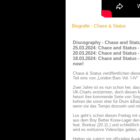
Biografie - Chase & Status
Discography - Chase and Stat
25.03.2024: Chace and Status -
20.03.2024: Chace and Status -
18.03.2024: Chace and Status -
now!
Chase & Status veröffentlichen dies
Teil eins von „London Bars Vol. I-IV“
Zwei Jahre ist es nun schon her, da
UK-Charts erstürmten, doch diesen M
heisst ihre kommende Serie von Sin
kehren die sonst eher für Drum &Bas
wenn sie das Tempo drosseln und m
Los geht’s schon diesen Freitag mit 
aus dem Boy Better Know-Lager den T
feat. Bonkaz (20.11.) und schließlic
wird es exklusive Videoclips geben, 
Hatten sie zuletzt mit offiziellen 