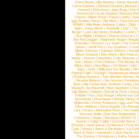
Cherri Bomb
|
Mia Martina
|
Sarah Hackett
Cierra Ramirez
|
Richard Durand
|
Michael C
Howard
|
Dolcenera
|
Jake Bugg
|
Kris 
Devecerski
|
A Life Divided
|
Ramona Rots
Chevin
|
Ntjam Rosie
|
Flavia Coelho
|
San
Iggy Azalea
|
Nena
|
Olly Murs
|
Toya DeLaz
MSMR
|
Wild Belle
|
Anthony Callea
|
Zibbz
Aplin
|
Jonas Myrin
|
Youthkills
|
ZAZ
|
The 
Berger
|
Last Like Deep
|
Kodaline
|
Lorde
|
|
Ace Wilder
|
Eklipse
|
Sharon Doorson
|
C
Star And Dagger
|
Stephanie Neigel
|
Megal
Krewella
|
Johnossi
|
Le Youth
|
The Civil 
James
|
Jarell Perry
|
Ivy Quainoo
|
Crysta
Jillette Johnson
|
Garland Jeffreys
|
Gerald
Black Onassis
|
Wes Mack
|
Ben Pearce
Veeby
|
Yvonne Catterfeld
|
Cody Simpson
|
Year
|
Muse
|
Fefe Dobson
|
The Bloody N
Mikky Ekko
|
Aloe Blacc
|
Flo Bauer
|
Like
Says
|
Jenix
|
Wille And The Bandits
|
MO
Paloma Faith
|
Oonagh
|
Vandenbergs Moon
|
Rooftop Runners
|
Two Wooden Stones
|
A
|
Ricardo Bielecki
|
Otto Normal
|
Pentatoni
Saris
|
Alle Farben feat. Graham Candy
|
Do
Marashi
|
Synthkartell
|
Ham Sandwich
|
Fio
Lilja Bloom
|
Indiana
|
Sofi de la Torre
|
Georg
Felidae Trick
|
Eau Rouge
|
Michel van Dy
Secondcity
|
Eisenhauer
|
Woody Pitney
|
A
Malinchak
|
Porter Robinson
|
Iggy and Th
Oliver Heldens
|
Steve Angello
|
As Animal
Lary
|
Grace
|
Adrenaline Rush
|
Tom Gaeb
Nervous Nellie
|
Dee Dee Bridgewater
|
Commons
|
Vegas
|
Maraaya
|
Wretch 32
Avener
|
Colbie Caillat
|
Conchita Wurst
|
Rhonda
|
Josef Salvat
|
Acollective
|
From Ki
Cops
|
Nneka
|
Swiss & Die Andern
|
La Conf
Years & Years
|
Hardwell
|
Calvin Harris
|
Ch
The Queens
|
Pentatones
|
Kafka Tamura