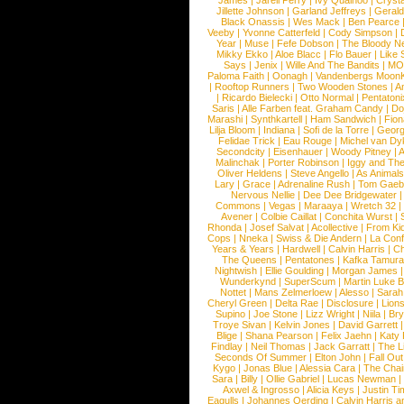
James
|
Jarell Perry
|
Ivy Quainoo
|
Crysta
Jillette Johnson
|
Garland Jeffreys
|
Gerald
Black Onassis
|
Wes Mack
|
Ben Pearce
Veeby
|
Yvonne Catterfeld
|
Cody Simpson
|
Year
|
Muse
|
Fefe Dobson
|
The Bloody N
Mikky Ekko
|
Aloe Blacc
|
Flo Bauer
|
Like
Says
|
Jenix
|
Wille And The Bandits
|
MO
Paloma Faith
|
Oonagh
|
Vandenbergs Moon
|
Rooftop Runners
|
Two Wooden Stones
|
A
|
Ricardo Bielecki
|
Otto Normal
|
Pentatoni
Saris
|
Alle Farben feat. Graham Candy
|
Do
Marashi
|
Synthkartell
|
Ham Sandwich
|
Fio
Lilja Bloom
|
Indiana
|
Sofi de la Torre
|
Georg
Felidae Trick
|
Eau Rouge
|
Michel van Dy
Secondcity
|
Eisenhauer
|
Woody Pitney
|
A
Malinchak
|
Porter Robinson
|
Iggy and Th
Oliver Heldens
|
Steve Angello
|
As Animal
Lary
|
Grace
|
Adrenaline Rush
|
Tom Gaeb
Nervous Nellie
|
Dee Dee Bridgewater
|
Commons
|
Vegas
|
Maraaya
|
Wretch 32
Avener
|
Colbie Caillat
|
Conchita Wurst
|
Rhonda
|
Josef Salvat
|
Acollective
|
From Ki
Cops
|
Nneka
|
Swiss & Die Andern
|
La Conf
Years & Years
|
Hardwell
|
Calvin Harris
|
Ch
The Queens
|
Pentatones
|
Kafka Tamura
Nightwish
|
Ellie Goulding
|
Morgan James
Wunderkynd
|
SuperScum
|
Martin Luke 
Nottet
|
Mans Zelmerloew
|
Alesso
|
Sarah
Cheryl Green
|
Delta Rae
|
Disclosure
|
Lion
Supino
|
Joe Stone
|
Lizz Wright
|
Niila
|
Br
Troye Sivan
|
Kelvin Jones
|
David Garrett
Blige
|
Shana Pearson
|
Felix Jaehn
|
Katy 
Findlay
|
Neil Thomas
|
Jack Garratt
|
The L
Seconds Of Summer
|
Elton John
|
Fall Ou
Kygo
|
Jonas Blue
|
Alessia Cara
|
The Cha
Sara
|
Billy
|
Ollie Gabriel
|
Lucas Newman
Axwel & Ingrosso
|
Alicia Keys
|
Justin Ti
Eagulls
|
Johannes Oerding
|
Calvin Harris 