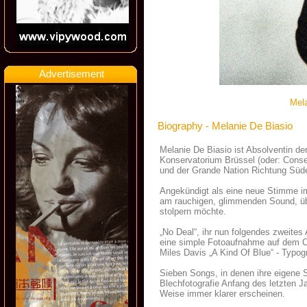
Advertisement
Mela
Biography - Melanie De Biasio
Melanie De Biasio ist Absolventin d
Konservatorium Brüssel (oder: Conser
und der Grande Nation Richtung Süd
Angekündigt als eine neue Stimme im
am rauchigen, glimmenden Sound, üb
stolpern möchte.
„No Deal“, ihr nun folgendes zweite
eine simple Fotoaufnahme auf dem C
Miles Davis „A Kind Of Blue“ - Typog
Sieben Songs, in denen ihre eigene
Blechfotografie Anfang des letzten J
Weise immer klarer erscheinen.