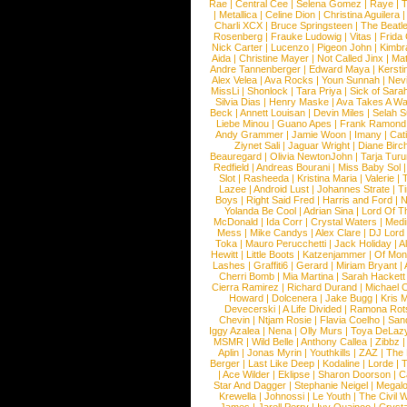
Rae
|
Central Cee
|
Selena Gomez
|
Raye
|
T
|
Metallica
|
Celine Dion
|
Christina Aguilera
Charli XCX
|
Bruce Springsteen
|
The Beatl
Rosenberg
|
Frauke Ludowig
|
Vitas
|
Frida
Nick Carter
|
Lucenzo
|
Pigeon John
|
Kimbr
Aida
|
Christine Mayer
|
Not Called Jinx
|
Ma
Andre Tannenberger
|
Edward Maya
|
Kersti
Alex Velea
|
Ava Rocks
|
Youn Sunnah
|
Nev
MissLi
|
Shonlock
|
Tara Priya
|
Sick of Sara
Silvia Dias
|
Henry Maske
|
Ava Takes A Wa
Beck
|
Annett Louisan
|
Devin Miles
|
Selah 
Liebe Minou
|
Guano Apes
|
Frank Ramond
Andy Grammer
|
Jamie Woon
|
Imany
|
Cat
Ziynet Sali
|
Jaguar Wright
|
Diane Birc
Beauregard
|
Olivia NewtonJohn
|
Tarja Tur
Redfield
|
Andreas Bourani
|
Miss Baby Sol
Slot
|
Rasheeda
|
Kristina Maria
|
Valerie
|
Lazee
|
Android Lust
|
Johannes Strate
|
T
Boys
|
Right Said Fred
|
Harris and Ford
|
N
Yolanda Be Cool
|
Adrian Sina
|
Lord Of T
McDonald
|
Ida Corr
|
Crystal Waters
|
Medi
Mess
|
Mike Candys
|
Alex Clare
|
DJ Lord
Toka
|
Mauro Perucchetti
|
Jack Holiday
|
A
Hewitt
|
Little Boots
|
Katzenjammer
|
Of Mon
Lashes
|
Graffiti6
|
Gerard
|
Miriam Bryant
|
Cherri Bomb
|
Mia Martina
|
Sarah Hackett
Cierra Ramirez
|
Richard Durand
|
Michael C
Howard
|
Dolcenera
|
Jake Bugg
|
Kris 
Devecerski
|
A Life Divided
|
Ramona Rots
Chevin
|
Ntjam Rosie
|
Flavia Coelho
|
San
Iggy Azalea
|
Nena
|
Olly Murs
|
Toya DeLaz
MSMR
|
Wild Belle
|
Anthony Callea
|
Zibbz
Aplin
|
Jonas Myrin
|
Youthkills
|
ZAZ
|
The 
Berger
|
Last Like Deep
|
Kodaline
|
Lorde
|
|
Ace Wilder
|
Eklipse
|
Sharon Doorson
|
C
Star And Dagger
|
Stephanie Neigel
|
Megal
Krewella
|
Johnossi
|
Le Youth
|
The Civil 