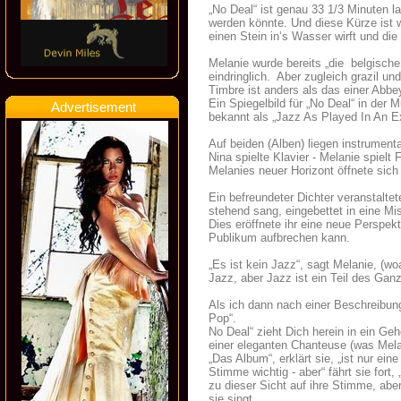
„No Deal“ ist genau 33 1/3 Minuten l
werden könnte. Und diese Kürze ist 
einen Stein in‘s Wasser wirft und di
Melanie wurde bereits „die belgische
eindringlich. Aber zugleich grazil un
Timbre ist anders als das einer Abbe
Ein Spiegelbild für „No Deal“ in der
Advertisement
bekannt als „Jazz As Played In An Ex
Auf beiden (Alben) liegen instrument
Nina spielte Klavier - Melanie spielt F
Melanies neuer Horizont öffnete sich 
Ein befreundeter Dichter veranstalte
stehend sang, eingebettet in eine 
Dies eröffnete ihr eine neue Perspek
Publikum aufbrechen kann.
„Es ist kein Jazz“, sagt Melanie, (woa
Jazz, aber Jazz ist ein Teil des Ganz
Als ich dann nach einer Beschreibung 
Pop“.
No Deal“ zieht Dich herein in ein Geh
einer eleganten Chanteuse (was Melani
„Das Album“, erklärt sie, „ist nur ein
Stimme wichtig - aber“ fährt sie fort
zu dieser Sicht auf ihre Stimme, ab
sie singt.