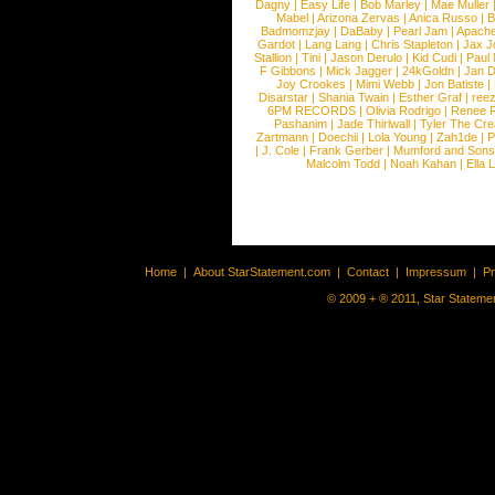
Dagny
|
Easy Life
|
Bob Marley
|
Mae Muller
Mabel
|
Arizona Zervas
|
Anica Russo
|
B
Badmomzjay
|
DaBaby
|
Pearl Jam
|
Apach
Gardot
|
Lang Lang
|
Chris Stapleton
|
Jax J
Stallion
|
Tini
|
Jason Derulo
|
Kid Cudi
|
Paul
F Gibbons
|
Mick Jagger
|
24kGoldn
|
Jan D
Joy Crookes
|
Mimi Webb
|
Jon Batiste
|
Disarstar
|
Shania Twain
|
Esther Graf
|
ree
6PM RECORDS
|
Olivia Rodrigo
|
Renee 
Pashanim
|
Jade Thirlwall
|
Tyler The Cre
Zartmann
|
Doechii
|
Lola Young
|
Zah1de
|
P
|
J. Cole
|
Frank Gerber
|
Mumford and Sons
Malcolm Todd
|
Noah Kahan
|
Ella 
Home
|
About StarStatement.com
|
Contact
|
Impressum
|
P
© 2009 + ® 2011, Star Statemen