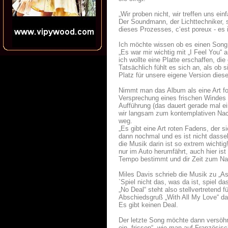
„Wir proben nicht, wir treffen uns ei
Der Soundmann, der Lichttechniker, s
dieses Prozesses, c‘est poreux - es i
Ich möchte wissen ob es einen Song 
„Es war mir wichtig mit „I Feel You“
ich wollte eine Platte erschaffen, di
Tatsächlich fühlt es sich an, als ob 
Platz für unsere eigene Version dies
Nimmt man das Album als eine Art fort
Versprechung eines frischen Windes f
Aufführung (das dauert gerade mal ei
wir langsam zum kontemplativen Nach
weg.
„Es gibt eine Art roten Fadens, der s
dann nochmal und es ist nicht dasse
die Musik darin ist so extrem wicht
nur im Auto herumfährt, auch hier ist
Tempo bestimmt und dir Zeit zum Na
Miles Davis schrieb die Musik zu „A
`Spiel nicht das, was da ist, spiel das
„No Deal“ steht also stellvertretend
Abschiedsgruß „With All My Love“ dah
Es gibt keinen Deal.
Der letzte Song möchte dann versöh
ein „frisson“, wie man auf Französisc