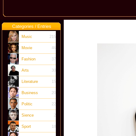
Categories / Entries
Music
215
Movie
46
Fashion
37
Arts
30
Literature
15
Business
20
Politic
22
Sience
2
Sport
18