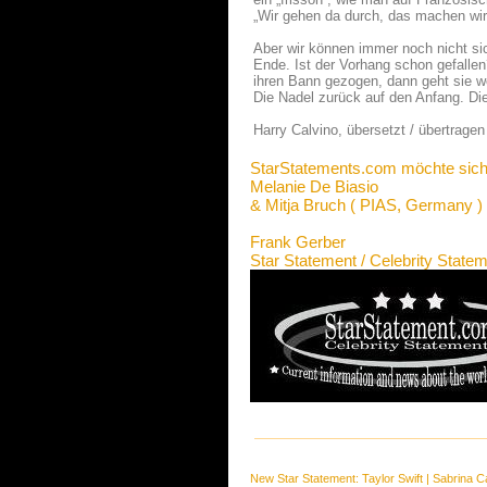
„Wir gehen da durch, das machen wir 
Aber wir können immer noch nicht sic
Ende. Ist der Vorhang schon gefallen
ihren Bann gezogen, dann geht sie weg
Die Nadel zurück auf den Anfang. Di
Harry Calvino, übersetzt / übertrage
StarStatements.com möchte sich
Melanie De Biasio
& Mitja Bruch ( PIAS, Germany )
Frank Gerber
Star Statement / Celebrity State
New Star Statement:
Taylor Swift
|
Sabrina C