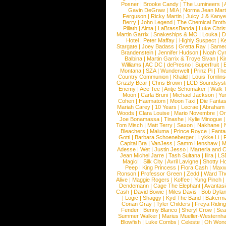
Posner
|
Brooke Candy
|
The Lumineers
|
Gavin DeGraw
|
MIA
|
Norma Jean Mart
Ferguson
|
Ricky Martin
|
Juicy J & Kany
Berry
|
John Legend
|
The Chemical Broth
Pillath
|
Alma
|
LaBrassBanda
|
Luke Chris
Martin Garrix
|
Snakeships & MO
|
Louka
|
D
Hotel
|
Peter Maffay
|
Highly Suspect
|
K
Stargate
|
Joey Badass
|
Gretta Ray
|
Samed
Brandenstein
|
Jennifer Hudson
|
Noah Cy
Balbina
|
Martin Garrix & Troye Sivan
|
Ki
Williams
|
AC DC
|
dePresno
|
Superfruit
|
Montana
|
SZA
|
Wunderwelt
|
Prinz Pi
|
The
Country Communion
|
Khalid
|
Louis Tomlin
Grizzly Bear
|
Chris Brown
|
LCD Soundsys
Enemy
|
Ace Tee
|
Antje Schomaker
|
Walk 
Moon
|
Carla Bruni
|
Michael Jackson
|
Yu
Cohen
|
Haematom
|
Moon Taxi
|
Die Fantas
Mariah Carey
|
10 Years
|
Lecrae
|
Abraham
Woods
|
Clara Louise
|
Mario Novembre
|
Or
Joe Bonamassa
|
Tinashe
|
Kylie Minogue
Tom Misch
|
Matt Terry
|
Saxon
|
Nakhane
|
Bleachers
|
Maluma
|
Prince Royce
|
Fanta
Gotti
|
Barbara Schoeneberger
|
Lykke Li
|
Capital Bra
|
VanJess
|
Samm Henshaw
|
M
Adesse
|
Wet
|
Justin Jesso
|
Marteria and 
Jean Michel Jarre
|
Tash Sultana
|
Ilira
|
LS
Magic!
|
Silk City
|
Avril Lavigne
|
Shotty H
Peep
|
King Princess
|
Flora Cash
|
Maxw
Ronson
|
Professor Green
|
Zedd
|
Ward T
Alive
|
Maggie Rogers
|
Koffee
|
Yung Pinch
Dendemann
|
Cage The Elephant
|
Avantas
Cash
|
David Bowie
|
Miles Davis
|
Bob Dyla
|
Logic
|
Shaggy
|
Kyd The Band
|
Bakerm
Conan Gray
|
Tyler Childers
|
Freya Ridin
Fender
|
Benny Blanco
|
Sheryl Crow
|
Sea
Summer Walker
|
Marius Mueller-Westernh
Blowfish
|
Luke Combs
|
Celeste
|
Oh Won