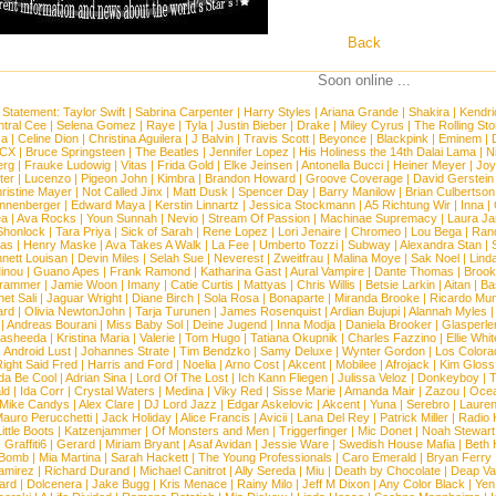
Back
Soon online ...
 Statement:
Taylor Swift
|
Sabrina Carpenter
|
Harry Styles
|
Ariana Grande
|
Shakira
|
Kendri
tral Cee
|
Selena Gomez
|
Raye
|
Tyla
|
Justin Bieber
|
Drake
|
Miley Cyrus
|
The Rolling St
ca
|
Celine Dion
|
Christina Aguilera
|
J Balvin
|
Travis Scott
|
Beyonce
|
Blackpink
|
Eminem
|
XCX
|
Bruce Springsteen
|
The Beatles
|
Jennifer Lopez
|
His Holiness the 14th Dalai Lama
|
N
erg
|
Frauke Ludowig
|
Vitas
|
Frida Gold
|
Elke Jeinsen
|
Antonella Bucci
|
Heiner Meyer
|
Joy
ter
|
Lucenzo
|
Pigeon John
|
Kimbra
|
Brandon Howard
|
Groove Coverage
|
David Gerstein
ristine Mayer
|
Not Called Jinx
|
Matt Dusk
|
Spencer Day
|
Barry Manilow
|
Brian Culbertson
nnenberger
|
Edward Maya
|
Kerstin Linnartz
|
Jessica Stockmann
|
A5 Richtung Wir
|
Inna
|
ea
|
Ava Rocks
|
Youn Sunnah
|
Nevio
|
Stream Of Passion
|
Machinae Supremacy
|
Laura J
Shonlock
|
Tara Priya
|
Sick of Sarah
|
Rene Lopez
|
Lori Jenaire
|
Chromeo
|
Lou Bega
|
Ran
ias
|
Henry Maske
|
Ava Takes A Walk
|
La Fee
|
Umberto Tozzi
|
Subway
|
Alexandra Stan
|
nett Louisan
|
Devin Miles
|
Selah Sue
|
Neverest
|
Zweitfrau
|
Malina Moye
|
Sak Noel
|
Lind
inou
|
Guano Apes
|
Frank Ramond
|
Katharina Gast
|
Aural Vampire
|
Dante Thomas
|
Brook
rammer
|
Jamie Woon
|
Imany
|
Catie Curtis
|
Mattyas
|
Chris Willis
|
Betsie Larkin
|
Aitan
|
Ba
net Sali
|
Jaguar Wright
|
Diane Birch
|
Sola Rosa
|
Bonaparte
|
Miranda Brooke
|
Ricardo Mu
ard
|
Olivia NewtonJohn
|
Tarja Turunen
|
James Rosenquist
|
Ardian Bujupi
|
Alannah Myles
|
Andreas Bourani
|
Miss Baby Sol
|
Deine Jugend
|
Inna Modja
|
Daniela Brooker
|
Glasperle
asheeda
|
Kristina Maria
|
Valerie
|
Tom Hugo
|
Tatiana Okupnik
|
Charles Fazzino
|
Ellie Whit
|
Android Lust
|
Johannes Strate
|
Tim Bendzko
|
Samy Deluxe
|
Wynter Gordon
|
Los Colora
ight Said Fred
|
Harris and Ford
|
Noelia
|
Arno Cost
|
Akcent
|
Mobilee
|
Afrojack
|
Kim Gloss
da Be Cool
|
Adrian Sina
|
Lord Of The Lost
|
Ich Kann Fliegen
|
Julissa Veloz
|
Donkeyboy
|
T
ld
|
Ida Corr
|
Crystal Waters
|
Medina
|
Viky Red
|
Sisse Marie
|
Amanda Mair
|
Zazou
|
Oce
Mike Candys
|
Alex Clare
|
DJ Lord Jazz
|
Edgar Askelovic
|
Akcent
|
Yuna
|
Serebro
|
Lauren
auro Perucchetti
|
Jack Holiday
|
Alice Francis
|
Avicii
|
Lana Del Rey
|
Patrick Miller
|
Radio K
ittle Boots
|
Katzenjammer
|
Of Monsters and Men
|
Triggerfinger
|
Mic Donet
|
Noah Stewart
|
Graffiti6
|
Gerard
|
Miriam Bryant
|
Asaf Avidan
|
Jessie Ware
|
Swedish House Mafia
|
Beth 
 Bomb
|
Mia Martina
|
Sarah Hackett
|
The Young Professionals
|
Caro Emerald
|
Bryan Ferry
amirez
|
Richard Durand
|
Michael Canitrot
|
Ally Sereda
|
Miu
|
Death by Chocolate
|
Deap Val
ard
|
Dolcenera
|
Jake Bugg
|
Kris Menace
|
Rainy Milo
|
Jeff M Dixon
|
Any Color Black
|
Yen