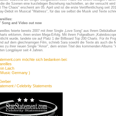
die die Szenen eine kurzlebigen Beziehung nachstellen, an der versucht wird 
 The Chaos" erscheint am 05. April und ist die erste Veröffentlichung seit 201
y-Debüt im Musical "Waitress", für das sie selbst die Musik und Texte schri
reilles:
 Song and Video out now
reilles feierte bereits 2007 mit ihrer Single „Love Song“ aus Ihrem Debütalbum
harts erklomm, ihren ersten Mega-Erfolg. Mit ihrem Folgealbum „Kaleidosco
ntlicht wurde, landete sie auf Platz 1 der Billboard Top 200 Charts. Für ihr P
nd auf dem gleichnamigen Film, schrieb Sara sowohl die Texte als auch die
eo zu ihrer neuen Single "Amor", dem ersten Titel des kommenden Albums "
ten Longplayer seit 4 Jahren.
atement.com möchte sich bedanken bei:
reilles
in Laich
 Music Germany )
Gerber
tatement / Celebrity Statements