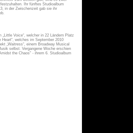
festzuhalten. Ihr fünftes Studioalbum
3, in der Zwischenzeit gab sie ihr
eb.
 „Little Voice“, welcher in 22 Ländern Platz
pe Heart“, welches im September 2010
rojekt „Waitress“, einem Broadway Musical
 Musik selbst. Vergangene Woche erschien
Amidst the Chaos" - ihrem 6. Studioalbum