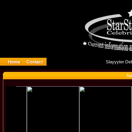
Sl
Ne