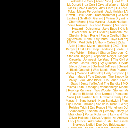
Yolanda Be Cool
|
Adrian Sina
|
Lord Of T
McDonald
|
Ida Corr
|
Crystal Waters
|
Medi
Mess
|
Mike Candys
|
Alex Clare
|
DJ Lord
Toka
|
Mauro Perucchetti
|
Jack Holiday
|
A
Hewitt
|
Little Boots
|
Katzenjammer
|
Of Mon
Lashes
|
Graffiti6
|
Gerard
|
Miriam Bryant
|
Cherri Bomb
|
Mia Martina
|
Sarah Hackett
Cierra Ramirez
|
Richard Durand
|
Michael C
Howard
|
Dolcenera
|
Jake Bugg
|
Kris 
Devecerski
|
A Life Divided
|
Ramona Rots
Chevin
|
Ntjam Rosie
|
Flavia Coelho
|
San
Iggy Azalea
|
Nena
|
Olly Murs
|
Toya DeLaz
MSMR
|
Wild Belle
|
Anthony Callea
|
Zibbz
Aplin
|
Jonas Myrin
|
Youthkills
|
ZAZ
|
The 
Berger
|
Last Like Deep
|
Kodaline
|
Lorde
|
|
Ace Wilder
|
Eklipse
|
Sharon Doorson
|
C
Star And Dagger
|
Stephanie Neigel
|
Megal
Krewella
|
Johnossi
|
Le Youth
|
The Civil 
James
|
Jarell Perry
|
Ivy Quainoo
|
Crysta
Jillette Johnson
|
Garland Jeffreys
|
Gerald
Black Onassis
|
Wes Mack
|
Ben Pearce
Veeby
|
Yvonne Catterfeld
|
Cody Simpson
|
Year
|
Muse
|
Fefe Dobson
|
The Bloody N
Mikky Ekko
|
Aloe Blacc
|
Flo Bauer
|
Like
Says
|
Jenix
|
Wille And The Bandits
|
MO
Paloma Faith
|
Oonagh
|
Vandenbergs Moon
|
Rooftop Runners
|
Two Wooden Stones
|
A
|
Ricardo Bielecki
|
Otto Normal
|
Pentatoni
Saris
|
Alle Farben feat. Graham Candy
|
Do
Marashi
|
Synthkartell
|
Ham Sandwich
|
Fio
Lilja Bloom
|
Indiana
|
Sofi de la Torre
|
Georg
Felidae Trick
|
Eau Rouge
|
Michel van Dy
Secondcity
|
Eisenhauer
|
Woody Pitney
|
A
Malinchak
|
Porter Robinson
|
Iggy and Th
Oliver Heldens
|
Steve Angello
|
As Animal
Lary
|
Grace
|
Adrenaline Rush
|
Tom Gaeb
Nervous Nellie
|
Dee Dee Bridgewater
|