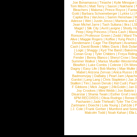
Joe Bonamassa
|
Tinashe
|
Kylie Minogue
Tom Misch
|
Matt Terry
|
Saxon
|
Nakhane
|
Bleachers
|
Maluma
|
Prince Royce
|
Fanta
Gotti
|
Barbara Schoeneberger
|
Lykke Li
|
Capital Bra
|
VanJess
|
Samm Henshaw
|
M
Adesse
|
Wet
|
Justin Jesso
|
Marteria and 
Jean Michel Jarre
|
Tash Sultana
|
Ilira
|
LS
Magic!
|
Silk City
|
Avril Lavigne
|
Shotty H
Peep
|
King Princess
|
Flora Cash
|
Maxw
Ronson
|
Professor Green
|
Zedd
|
Ward T
Alive
|
Maggie Rogers
|
Koffee
|
Yung Pinch
Dendemann
|
Cage The Elephant
|
Avantas
Cash
|
David Bowie
|
Miles Davis
|
Bob Dyla
|
Logic
|
Shaggy
|
Kyd The Band
|
Bakerm
Conan Gray
|
Tyler Childers
|
Freya Ridin
Fender
|
Benny Blanco
|
Sheryl Crow
|
Sea
Summer Walker
|
Marius Mueller-Westernh
Blowfish
|
Luke Combs
|
Celeste
|
Oh Won
Dagny
|
Easy Life
|
Bob Marley
|
Mae Muller
Mabel
|
Arizona Zervas
|
Anica Russo
|
B
Badmomzjay
|
DaBaby
|
Pearl Jam
|
Apach
Gardot
|
Lang Lang
|
Chris Stapleton
|
Jax J
Stallion
|
Tini
|
Jason Derulo
|
Kid Cudi
|
Paul
F Gibbons
|
Mick Jagger
|
24kGoldn
|
Jan D
Joy Crookes
|
Mimi Webb
|
Jon Batiste
|
Disarstar
|
Shania Twain
|
Esther Graf
|
ree
6PM RECORDS
|
Olivia Rodrigo
|
Renee 
Pashanim
|
Jade Thirlwall
|
Tyler The Cre
Zartmann
|
Doechii
|
Lola Young
|
Zah1de
|
P
|
J. Cole
|
Frank Gerber
|
Mumford and Sons
Malcolm Todd
|
Noah Kahan
|
Ella 