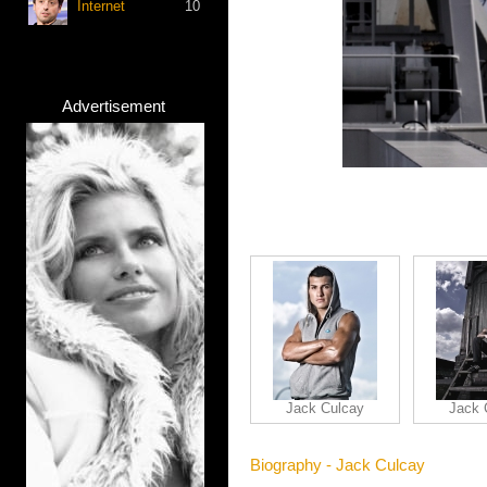
Internet
10
Advertisement
Jack Culcay
Jack 
Biography - Jack Culcay