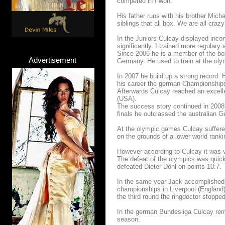
competed in I won.
His father runs with his brother Mich
siblings that all box. We are all cra
In the Juniors Culcay displayed inco
significantly. I trained more regular
Since 2006 he is a member of the box
Advertisement
Germany. He used to train at the olym
In 2007 he build up a strong record: 
his career the german Championships.
Afterwards Culcay reached an excelle
(USA).
The success story continued in 2008:
finals he outclassed the australian 
At the olympic games Culcay suffered
on the grounds of a lower world ranki
However according to Culcay it was v
The defeat of the olympics was quick
defeated Dieter Döhl on points 10:7.
In the same year Jack accomplished 
championships in Liverpool (England)
the third round the ringdoctor stoppe
In the german Bundesliga Culcay rem
season.