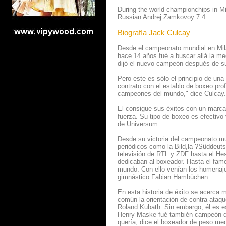
During the world championchips in Mi
Russian Andrej Zamkovoy 7:4
Biografía Jack Culcay
Desde el campeonato mundial en Mi
hace 14 años fué a buscar allá la m
dijó el nuevo campeón después de su
Pero este es sólo el principio de un
contrato con el establo de boxeo pr
campeones del mundo," dice Culcay.
El consigue sus éxitos con un marc
fuerza. Su tipo de boxeo es efectivo
de Universum.
Desde su victoria del campeonato mu
periódicos como la Bild,la ?Süddeuts
televisión de RTL y ZDF hasta el Hes
dedicaban al boxeador. Hasta el fam
mundo. Con ello venían los homenajes
gimnástico Fabian Hambüchen.
En esta historia de éxito se acerc
común la orientación de contra ataque
Roland Kubath. Sin embargo, él es e
Henry Maske fué también campeón del
quería, dice el boxeador de peso me