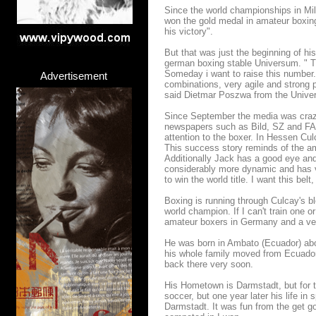
Since the world championships in Mil
won the gold medal in amateur boxing
his victory".
But that was just the beginning of h
german boxing stable Universum. " T
Someday i want to raise this number.
Advertisement
combinations, very agile and strong p
said Dietmar Poszwa from the Univ
Since September the media was crazy
newspapers such as Bild, SZ and FAZ
attention to the boxer. In Hessen Cu
This success story reminds of the a
Additionally Jack has a good eye an
considerably more dynamic and has v
to win the world title. I want this bel
Boxing is running through Culcay's bl
world champion. If I can't train one 
amateur boxers in Germany and a ver
He was born in Ambato (Ecuador) ab
his whole family moved from Ecuador
back there very soon.
His Hometown is Darmstadt, but for t
soccer, but one year later his life i
Darmstadt. It was fun from the get go