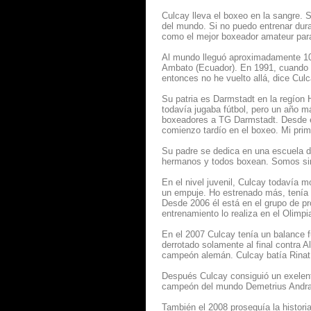
Culcay lleva el boxeo en la sangre. 
del mundo. Si no puedo entrenar dur
como el mejor boxeador amateur para
Al mundo lleguó aproximadamente 100
Ambato (Ecuador). En 1991, cuando 
entonces no he vuelto allá, dice Culc
Su patria es Darmstadt en la regíon
todavía jugaba fútbol, pero un año m
boxeadores a TG Darmstadt. Desde el
comienzo tardío en el boxeo. Mi pri
Su padre se dedica en una escuela de
hermanos y todos boxean. Somos sim
En el nivel juvenil, Culcay todavía 
un empuje. Ho estrenado más, tenía 
Desde 2006 él está en el grupo de p
entrenamiento lo realiza en el Olimpi
En el 2007 Culcay tenía un balance f
derrotado solamente al final contra A
campeón alemán. Culcay batía Rinat
Después Culcay consiguió un exelent
campeón del mundo Demetrius Andr
También el 2008 proseguía la histor