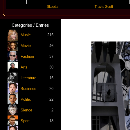
Skepta
Travis Scott
Categories / Entries
Music
215
Movie
46
Fashion
37
Arts
30
Literature
15
Business
20
Politic
22
Sience
2
Sport
18