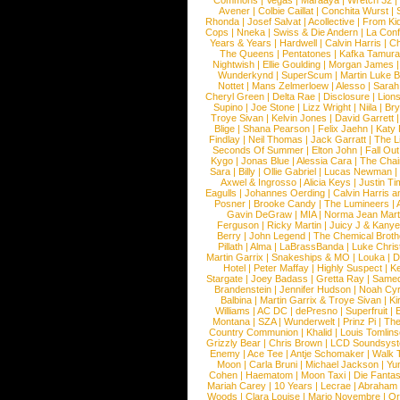
Commons
|
Vegas
|
Maraaya
|
Wretch 32
Avener
|
Colbie Caillat
|
Conchita Wurst
|
Rhonda
|
Josef Salvat
|
Acollective
|
From Ki
Cops
|
Nneka
|
Swiss & Die Andern
|
La Conf
Years & Years
|
Hardwell
|
Calvin Harris
|
Ch
The Queens
|
Pentatones
|
Kafka Tamura
Nightwish
|
Ellie Goulding
|
Morgan James
Wunderkynd
|
SuperScum
|
Martin Luke 
Nottet
|
Mans Zelmerloew
|
Alesso
|
Sarah
Cheryl Green
|
Delta Rae
|
Disclosure
|
Lion
Supino
|
Joe Stone
|
Lizz Wright
|
Niila
|
Br
Troye Sivan
|
Kelvin Jones
|
David Garrett
Blige
|
Shana Pearson
|
Felix Jaehn
|
Katy 
Findlay
|
Neil Thomas
|
Jack Garratt
|
The L
Seconds Of Summer
|
Elton John
|
Fall Ou
Kygo
|
Jonas Blue
|
Alessia Cara
|
The Cha
Sara
|
Billy
|
Ollie Gabriel
|
Lucas Newman
Axwel & Ingrosso
|
Alicia Keys
|
Justin Ti
Eagulls
|
Johannes Oerding
|
Calvin Harris 
Posner
|
Brooke Candy
|
The Lumineers
|
Gavin DeGraw
|
MIA
|
Norma Jean Mart
Ferguson
|
Ricky Martin
|
Juicy J & Kany
Berry
|
John Legend
|
The Chemical Broth
Pillath
|
Alma
|
LaBrassBanda
|
Luke Chris
Martin Garrix
|
Snakeships & MO
|
Louka
|
D
Hotel
|
Peter Maffay
|
Highly Suspect
|
K
Stargate
|
Joey Badass
|
Gretta Ray
|
Samed
Brandenstein
|
Jennifer Hudson
|
Noah Cy
Balbina
|
Martin Garrix & Troye Sivan
|
Ki
Williams
|
AC DC
|
dePresno
|
Superfruit
|
Montana
|
SZA
|
Wunderwelt
|
Prinz Pi
|
The
Country Communion
|
Khalid
|
Louis Tomlin
Grizzly Bear
|
Chris Brown
|
LCD Soundsys
Enemy
|
Ace Tee
|
Antje Schomaker
|
Walk 
Moon
|
Carla Bruni
|
Michael Jackson
|
Yu
Cohen
|
Haematom
|
Moon Taxi
|
Die Fantas
Mariah Carey
|
10 Years
|
Lecrae
|
Abraham
Woods
|
Clara Louise
|
Mario Novembre
|
Or