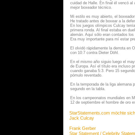
cuidad de Halle. En final él vencó 
mejor boxeador técnico.
Mi estilo es muy abierto, el boxeado
He tratado antes de boxear a la defe
En los juegos olímpicos Culcay tenía
primera ronda. Al final estaba en du
alemán. Aquí sólo eran contados los 
Era muy importante para mí estar pr
El olvidó rápidamente la derrota en
con 10:7 contra Dieter Döhl.
En el mismo año siguio luego el mayo
de Europa. Así el título era incluso 
cuando ganaba 5:3. Pero 15 segundos 
pómulo reventado.
En la temporada de la liga alemana 
segundo en la tabla.
En los campeonatos mundiales en Mil
12 de septiembre el hombre de oro esc
StarStatements.com möchte sich
Jack Culcay
Frank Gerber
Star Statement / Celebrity State