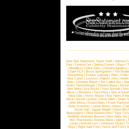
New Star Statement:
Taylor Swift
|
Sabrina C
Rae
|
Central Cee
|
Selena Gomez
|
Raye
|
T
|
Metallica
|
Celine Dion
|
Christina Aguilera
Charli XCX
|
Bruce Springsteen
|
The Beatl
Rosenberg
|
Frauke Ludowig
|
Vitas
|
Frida
Nick Carter
|
Lucenzo
|
Pigeon John
|
Kimbr
Aida
|
Christine Mayer
|
Not Called Jinx
|
Ma
Andre Tannenberger
|
Edward Maya
|
Kersti
Alex Velea
|
Ava Rocks
|
Youn Sunnah
|
Nev
MissLi
|
Shonlock
|
Tara Priya
|
Sick of Sara
Silvia Dias
|
Henry Maske
|
Ava Takes A Wa
Beck
|
Annett Louisan
|
Devin Miles
|
Selah 
Liebe Minou
|
Guano Apes
|
Frank Ramond
Andy Grammer
|
Jamie Woon
|
Imany
|
Cat
Ziynet Sali
|
Jaguar Wright
|
Diane Birc
Beauregard
|
Olivia NewtonJohn
|
Tarja Tur
Redfield
|
Andreas Bourani
|
Miss Baby Sol
Slot
|
Rasheeda
|
Kristina Maria
|
Valerie
|
Lazee
|
Android Lust
|
Johannes Strate
|
T
Boys
|
Right Said Fred
|
Harris and Ford
|
N