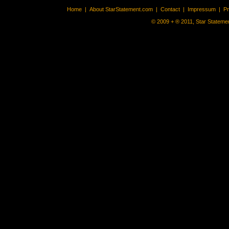
Home
|
About StarStatement.com
|
Contact
|
Impressum
|
P
© 2009 + ® 2011, Star Statemen