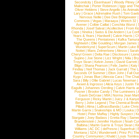
Secondcity
|
Eisenhauer
|
Woody Pitney
|
A
Malinchak
|
Porter Robinson
|
Iggy and Th
Oliver Heldens
|
Steve Angello
|
As Animal
Lary
|
Grace
|
Adrenaline Rush
|
Tom Gaeb
Nervous Nellie
|
Dee Dee Bridgewater
|
Commons
|
Vegas
|
Maraaya
|
Wretch 32
Avener
|
Colbie Caillat
|
Conchita Wurst
|
Rhonda
|
Josef Salvat
|
Acollective
|
From Ki
Cops
|
Nneka
|
Swiss & Die Andern
|
La Conf
Years & Years
|
Hardwell
|
Calvin Harris
|
Ch
The Queens
|
Pentatones
|
Kafka Tamura
Nightwish
|
Ellie Goulding
|
Morgan James
Wunderkynd
|
SuperScum
|
Martin Luke 
Nottet
|
Mans Zelmerloew
|
Alesso
|
Sarah
Cheryl Green
|
Delta Rae
|
Disclosure
|
Lion
Supino
|
Joe Stone
|
Lizz Wright
|
Niila
|
Br
Troye Sivan
|
Kelvin Jones
|
David Garrett
Blige
|
Shana Pearson
|
Felix Jaehn
|
Katy 
Findlay
|
Neil Thomas
|
Jack Garratt
|
The L
Seconds Of Summer
|
Elton John
|
Fall Ou
Kygo
|
Jonas Blue
|
Alessia Cara
|
The Cha
Sara
|
Billy
|
Ollie Gabriel
|
Lucas Newman
Axwel & Ingrosso
|
Alicia Keys
|
Justin Ti
Eagulls
|
Johannes Oerding
|
Calvin Harris 
Posner
|
Brooke Candy
|
The Lumineers
|
Gavin DeGraw
|
MIA
|
Norma Jean Mart
Ferguson
|
Ricky Martin
|
Juicy J & Kany
Berry
|
John Legend
|
The Chemical Broth
Pillath
|
Alma
|
LaBrassBanda
|
Luke Chris
Martin Garrix
|
Snakeships & MO
|
Louka
|
D
Hotel
|
Peter Maffay
|
Highly Suspect
|
K
Stargate
|
Joey Badass
|
Gretta Ray
|
Samed
Brandenstein
|
Jennifer Hudson
|
Noah Cy
Balbina
|
Martin Garrix & Troye Sivan
|
Ki
Williams
|
AC DC
|
dePresno
|
Superfruit
|
Montana
|
SZA
|
Wunderwelt
|
Prinz Pi
|
The
Country Communion
|
Khalid
|
Louis Tomlin