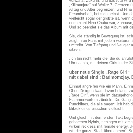
vorwärts, Zukunft, und das Alte wird
„Kilimanjaro“ auf Wolke 7. Grenzen üb
Alltag und Alter begrenzen, und Nina
Freundschaft, bei sich selbst. Und d
vielleicht sogar der größte ist, wenn
noch nicht Nina Chuba war, Zuhause, 
Und so beendet sie das Album mit der
Sie, die ständig in Bewegung ist, sch
zeigt ihren Fans mit jedem weiteren
umtreibt. Von Tiefgang und Neugier a
sitzen.
„Ich bin nicht mehr die, die du anrufs
Uhr nachts, mit deinen Girls in der S
über neue Single „Rage Girl“
mit dabei sind : Badmomzjay, E
Einmal angreifen wie ein Mann. Einm
Ohne für irgendwas davon belangt zu
„Rage Girl“, wenn sie im dazugehörig
Flammenwerfern zündeln. Die Gang a
Punchlines, die alle sagen: Ich hab 
klitzekleines bisschen vielleicht
Und gleich mit dem ersten Takt begre
geborenen Hybris, schlagen mit ziel
wirken reckless mit female energy. „Ic
will die ganze Stadt übernehmen“. So