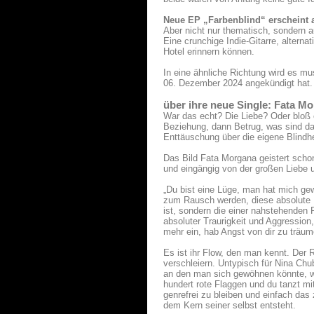
Neue EP „Farbenblind“ erscheint
Aber nicht nur thematisch, sondern a
Eine crunchige Indie-Gitarre, altern
Hotel erinnern können.
In eine ähnliche Richtung wird es mu
06. Dezember 2024 angekündigt hat.
über ihre neue Single: Fata Mo
War das echt? Die Liebe? Oder bloß e
Beziehung, dann Betrug, was sind das
Enttäuschung über die eigene Blindhei
Das Bild Fata Morgana geistert schon
und eingängig von der großen Liebe 
„Du bist eine Lüge, man hat mich gew
zum Rausch werden, diese absolute U
ist, sondern die einer nahstehenden 
absoluter Traurigkeit und Aggression, 
mehr ein, hab Angst von dir zu träum
Es ist ihr Flow, den man kennt. Der
verschleiern. Untypisch für Nina Chu
an den man sich gewöhnen könnte, wei
hundert rote Flaggen und du tanzt mi
genrefrei zu bleiben und einfach das
dem Kern seiner selbst entsteht.