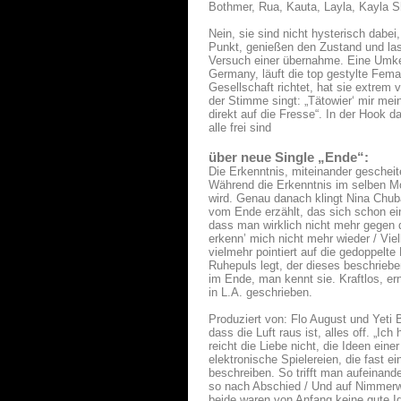
Bothmer, Rua, Kauta, Layla, Kayla S
Nein, sie sind nicht hysterisch dabei
Punkt, genießen den Zustand und lass
Versuch einer übernahme. Eine Umkehr
Germany, läuft die top gestylte Fema
Gesellschaft richtet, hat sie extrem 
der Stimme singt: „Tätowier‘ mir mei
direkt auf die Fresse“. In der Hook 
alle frei sind
über neue Single „Ende“:
Die Erkenntnis, miteinander gescheite
Während die Erkenntnis im selben Mom
wird. Genau danach klingt Nina Chub
vom Ende erzählt, das sich schon ein
dass man wirklich nicht mehr gegen d
erkenn’ mich nicht mehr wieder / Viel
vielmehr pointiert auf die gedoppelte
Ruhepuls legt, der dieses beschriebe
im Ende, man kennt sie. Kraftlos, e
in L.A. geschrieben.
Produziert von: Flo August und Yeti B
dass die Luft raus ist, alles off. „I
reicht die Liebe nicht, die Ideen ei
elektronische Spielereien, die fast e
beschreiben. So trifft man aufeinand
so nach Abschied / Und auf Nimmerwi
beide waren von Anfang keine gute I