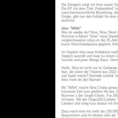
Die Sängerin zeigt mit ihrer neuen Sin
Die EP mit dem Titel „Farbenblind“ 
zwischenmenschliche Beziehung, die
Single, gibt nun den Auftakt für eine
annimmt.
über "NINA"
Wer ist wieder da? Nina, Nina, Nina
Nummer-1-Album "Glas" neue Standar
vergleichsweise ruhig um die 25-Jähr
kurze Verschnaufpause gegönnt, Anla
Im Gepäck eine neue Kollektion maßg
Teppich ausrollt und zwar zu einem
Sounds und jeder Menge Bass. Denn a
Heißt, Nina ist nicht nur im Gebäude,
fast, als seien die Träume aus 2022 
viel Spaß macht? Deshalb schenk' b
Also merk dir den Namen!
Mit "NINA" macht Nina Chuba genau dor
kürzester Zeit zum größten Hit des J
Nummer 1 der Single-Charts. Für 200 
Schweiz. Mit der Chapo102-Collabo "I
Ländern und stieg kurz darauf mit ih
Dazu noch eine mit mehr als 100.000
Newcomerin und im letzten Jahr als "