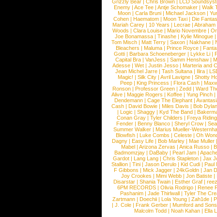
Grizzly Bear
|
Chris Brown
|
LCD Soundsys
Enemy
|
Ace Tee
|
Antje Schomaker
|
Walk 
Moon
|
Carla Bruni
|
Michael Jackson
|
Yu
Cohen
|
Haematom
|
Moon Taxi
|
Die Fantas
Mariah Carey
|
10 Years
|
Lecrae
|
Abraham
Woods
|
Clara Louise
|
Mario Novembre
|
Or
Joe Bonamassa
|
Tinashe
|
Kylie Minogue
Tom Misch
|
Matt Terry
|
Saxon
|
Nakhane
|
Bleachers
|
Maluma
|
Prince Royce
|
Fanta
Gotti
|
Barbara Schoeneberger
|
Lykke Li
|
Capital Bra
|
VanJess
|
Samm Henshaw
|
M
Adesse
|
Wet
|
Justin Jesso
|
Marteria and 
Jean Michel Jarre
|
Tash Sultana
|
Ilira
|
LS
Magic!
|
Silk City
|
Avril Lavigne
|
Shotty H
Peep
|
King Princess
|
Flora Cash
|
Maxw
Ronson
|
Professor Green
|
Zedd
|
Ward T
Alive
|
Maggie Rogers
|
Koffee
|
Yung Pinch
Dendemann
|
Cage The Elephant
|
Avantas
Cash
|
David Bowie
|
Miles Davis
|
Bob Dyla
|
Logic
|
Shaggy
|
Kyd The Band
|
Bakerm
Conan Gray
|
Tyler Childers
|
Freya Ridin
Fender
|
Benny Blanco
|
Sheryl Crow
|
Sea
Summer Walker
|
Marius Mueller-Westernh
Blowfish
|
Luke Combs
|
Celeste
|
Oh Won
Dagny
|
Easy Life
|
Bob Marley
|
Mae Muller
Mabel
|
Arizona Zervas
|
Anica Russo
|
B
Badmomzjay
|
DaBaby
|
Pearl Jam
|
Apach
Gardot
|
Lang Lang
|
Chris Stapleton
|
Jax J
Stallion
|
Tini
|
Jason Derulo
|
Kid Cudi
|
Paul
F Gibbons
|
Mick Jagger
|
24kGoldn
|
Jan D
Joy Crookes
|
Mimi Webb
|
Jon Batiste
|
Disarstar
|
Shania Twain
|
Esther Graf
|
ree
6PM RECORDS
|
Olivia Rodrigo
|
Renee 
Pashanim
|
Jade Thirlwall
|
Tyler The Cre
Zartmann
|
Doechii
|
Lola Young
|
Zah1de
|
P
|
J. Cole
|
Frank Gerber
|
Mumford and Sons
Malcolm Todd
|
Noah Kahan
|
Ella 