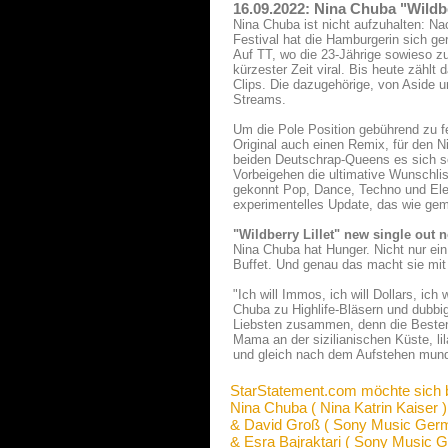
16.09.2022: Nina Chuba "Wildbe
Nina Chuba ist nicht aufzuhalten: N
Festival hat die Hamburgerin sich ger
Auf TT, wo die 23-Jährige sowieso zu
kürzester Zeit viral. Bis heute zähl
Clips. Die dazugehörige, von Aside un
Streams.
Um die Pole Position gebührend zu fe
Original auch einen Remix, für den
beiden Deutschrap-Queens es sich so
Vorbeigehen die ultimative Wunschlis
gekonnt Pop, Dance, Techno und Ele
experimentelles Update, das wie gem
"Wildberry Lillet" new single out 
Nina Chuba hat Hunger. Nicht nur ei
Buffet. Und genau das macht sie mit i
"Ich will Immos, ich will Dollars, ich
Chuba zu Highlife-Bläsern und dubbig
Liebsten zusammen, denn die Besten 
Mama an der sizilianischen Küste, li
und gleich nach dem Aufstehen mundg
StarStatement.com möchte sich 
Nina Chuba ( Nina Katrin Kaiser )
& David Groß ( Sony Music Ger
& Esra Bajraktari ( Sony Music 