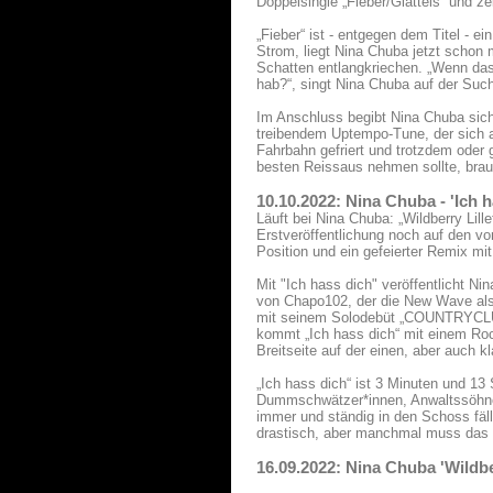
Doppelsingle „Fieber/Glatteis“ und z
„Fieber“ ist - entgegen dem Titel - 
Strom, liegt Nina Chuba jetzt schon 
Schatten entlangkriechen. „Wenn das i
hab?“, singt Nina Chuba auf der Suc
Im Anschluss begibt Nina Chuba sich
treibendem Uptempo-Tune, der sich a
Fahrbahn gefriert und trotzdem oder
besten Reissaus nehmen sollte, brauc
10.10.2022: Nina Chuba - 'Ich 
Läuft bei Nina Chuba: „Wildberry Lill
Erstveröffentlichung noch auf den vo
Position und ein gefeierter Remix mit
Mit "Ich hass dich" veröffentlicht N
von Chapo102, der die New Wave als 
mit seinem Solodebüt „COUNTRYCLUB“ 
kommt „Ich hass dich“ mit einem Roc
Breitseite auf der einen, aber auch k
„Ich hass dich“ ist 3 Minuten und 13 
Dummschwätzer*innen, Anwaltssöhne 
immer und ständig in den Schoss fäll
drastisch, aber manchmal muss das 
16.09.2022: Nina Chuba 'Wildbe