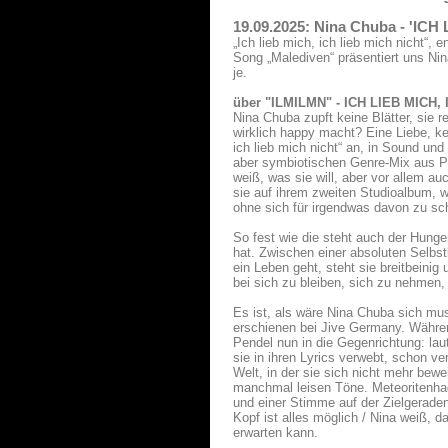
19.09.2025: Nina Chuba - 'IC
„Ich lieb mich, ich lieb mich nicht“
Song „Malediven“ präsentiert uns Ni
je.
über "ILMILMN" - ICH LIEB MICH, 
Nina Chuba zupft keine Blätter, sie 
wirklich happy macht? Eine Liebe, ke
ich lieb mich nicht“ an, in Sound und
aber symbiotischen Genre-Mix aus P
weiß, was sie will, aber vor allem au
sie auf ihrem zweiten Studioalbum, 
ohne sich für irgendwas davon zu sc
So fest wie die steht auch der Hunger
hat. Zwischen einer absoluten Selbs
ein Leben geht, steht sie breitbeini
bei sich zu bleiben, sich zu nehmen,
Es ist, als wäre Nina Chuba sich musi
erschienen bei Jive Germany. Während
Pendel nun in die Gegenrichtung: lau
sie in ihren Lyrics verwebt, schon v
Welt, in der sie sich nicht mehr bewe
manchmal leisen Töne. Meteoritenhage
und einer Stimme auf der Zielgeraden
Kopf ist alles möglich / Nina weiß, d
erwarten kann.