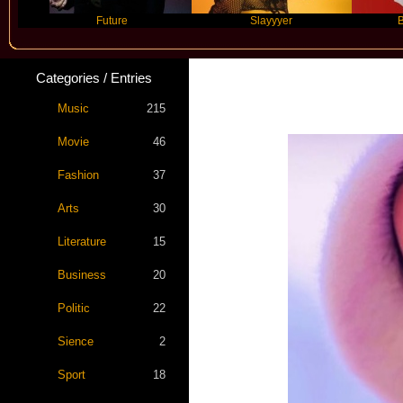
Future
Slayyyer
Benny Blanc
Categories / Entries
Music
215
Movie
46
Fashion
37
Arts
30
Literature
15
Business
20
Politic
22
Sience
2
Sport
18