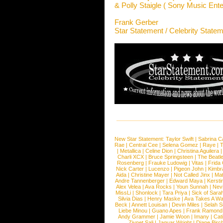
& Polly Staigle ( Sony Music Ente
Frank Gerber
Star Statement / Celebrity State
New Star Statement:
Taylor Swift
|
Sabrina C
Rae
|
Central Cee
|
Selena Gomez
|
Raye
|
T
|
Metallica
|
Celine Dion
|
Christina Aguilera
Charli XCX
|
Bruce Springsteen
|
The Beatl
Rosenberg
|
Frauke Ludowig
|
Vitas
|
Frida
Nick Carter
|
Lucenzo
|
Pigeon John
|
Kimbr
Aida
|
Christine Mayer
|
Not Called Jinx
|
Ma
Andre Tannenberger
|
Edward Maya
|
Kersti
Alex Velea
|
Ava Rocks
|
Youn Sunnah
|
Nev
MissLi
|
Shonlock
|
Tara Priya
|
Sick of Sara
Silvia Dias
|
Henry Maske
|
Ava Takes A Wa
Beck
|
Annett Louisan
|
Devin Miles
|
Selah 
Liebe Minou
|
Guano Apes
|
Frank Ramond
Andy Grammer
|
Jamie Woon
|
Imany
|
Cat
Ziynet Sali
|
Jaguar Wright
|
Diane Birc