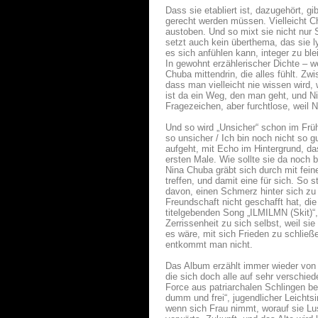
Dass sie etabliert ist, dazugehört, g
gerecht werden müssen. Vielleicht Ch
austoben. Und so mixt sie nicht nur S
setzt auch kein überthema, das sie ly
es sich anfühlen kann, integer zu b
In gewohnt erzählerischer Dichte – 
Chuba mittendrin, die alles fühlt. 
dass man vielleicht nie wissen wird
ist da ein Weg, den man geht, und N
Fragezeichen, aber furchtlose, weil 
Und so wird „Unsicher“ schon im Früh
so unsicher / Ich bin noch nicht so g
aufgeht, mit Echo im Hintergrund, da
ersten Male. Wie sollte sie da noch b
Nina Chuba gräbt sich durch mit fe
treffen, und damit eine für sich. So 
davon, einen Schmerz hinter sich zu 
Freundschaft nicht geschafft hat, die
titelgebenden Song „ILMILMN (Skit)“, 
Zerrissenheit zu sich selbst, weil s
es wäre, mit sich Frieden zu schließe
entkommt man nicht.
Das Album erzählt immer wieder von 
die sich doch alle auf sehr verschi
Force aus patriarchalen Schlingen be
dumm und frei“, jugendlicher Leichts
wenn sich Frau nimmt, worauf sie Lu