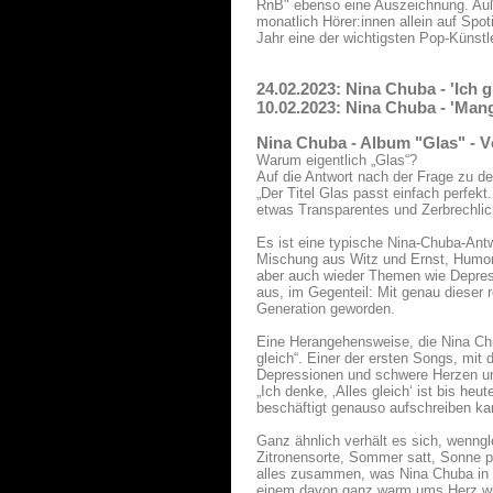
RnB" ebenso eine Auszeichnung. Auße
monatlich Hörer:innen allein auf Spo
Jahr eine der wichtigsten Pop-Künstl
24.02.2023: Nina Chuba - 'Ich 
10.02.2023: Nina Chuba - 'Mang
Nina Chuba - Album "Glas" - Vö
Warum eigentlich „Glas“?
Auf die Antwort nach der Frage zu d
„Der Titel Glas passt einfach perfek
etwas Transparentes und Zerbrechliche
Es ist eine typische Nina-Chuba-Antw
Mischung aus Witz und Ernst, Humor 
aber auch wieder Themen wie Depress
aus, im Gegenteil: Mit genau dieser 
Generation geworden.
Eine Herangehensweise, die Nina Chu
gleich“. Einer der ersten Songs, mit
Depressionen und schwere Herzen und
„Ich denke, ‚Alles gleich‘ ist bis he
beschäftigt genauso aufschreiben kann
Ganz ähnlich verhält es sich, wenng
Zitronensorte, Sommer satt, Sonne pu
alles zusammen, was Nina Chuba in 
einem davon ganz warm ums Herz wi