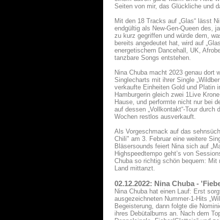
Seiten von mir, das Glückliche und 
Mit den 18 Tracks auf „Glas“ lässt Ni
endgültig als New-Gen-Queen des, ja,
zu kurz gegriffen und würde dem, was
bereits angedeutet hat, wird auf „Gl
energetischem Dancehall, UK, Afrobe
tanzbare Songs entstehen.
Nina Chuba macht 2023 genau dort we
Singlecharts mit ihrer Single „Wildb
verkaufte Einheiten Gold und Platin
Hamburgerin gleich zwei 1Live Krone
Hause, und performte nicht nur bei d
auf dessen „Vollkontakt“-Tour durch
Wochen restlos ausverkauft.
Als Vorgeschmack auf das sehnsüchti
Chili" am 3. Februar eine weitere S
Bläsersounds feiert Nina sich auf „M
Highspeedtempo geht’s von Sessions
Chuba so richtig schön bequem: Mit 
Land mittanzt.
02.12.2022: Nina Chuba - 'Fieb
Nina Chuba hat einen Lauf: Erst sorg
ausgezeichneten Nummer-1-Hits „Wil
Begeisterung, dann folgte die Nomin
ihres Debütalbums an. Nach dem Top-