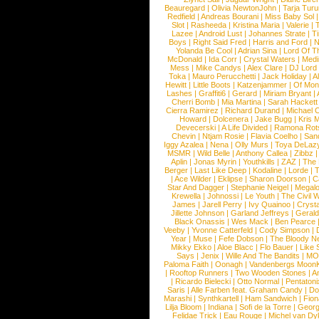
Beauregard
|
Olivia NewtonJohn
|
Tarja Tur
Redfield
|
Andreas Bourani
|
Miss Baby Sol
Slot
|
Rasheeda
|
Kristina Maria
|
Valerie
|
Lazee
|
Android Lust
|
Johannes Strate
|
T
Boys
|
Right Said Fred
|
Harris and Ford
|
N
Yolanda Be Cool
|
Adrian Sina
|
Lord Of T
McDonald
|
Ida Corr
|
Crystal Waters
|
Medi
Mess
|
Mike Candys
|
Alex Clare
|
DJ Lord
Toka
|
Mauro Perucchetti
|
Jack Holiday
|
A
Hewitt
|
Little Boots
|
Katzenjammer
|
Of Mon
Lashes
|
Graffiti6
|
Gerard
|
Miriam Bryant
|
Cherri Bomb
|
Mia Martina
|
Sarah Hackett
Cierra Ramirez
|
Richard Durand
|
Michael C
Howard
|
Dolcenera
|
Jake Bugg
|
Kris 
Devecerski
|
A Life Divided
|
Ramona Rots
Chevin
|
Ntjam Rosie
|
Flavia Coelho
|
San
Iggy Azalea
|
Nena
|
Olly Murs
|
Toya DeLaz
MSMR
|
Wild Belle
|
Anthony Callea
|
Zibbz
Aplin
|
Jonas Myrin
|
Youthkills
|
ZAZ
|
The 
Berger
|
Last Like Deep
|
Kodaline
|
Lorde
|
|
Ace Wilder
|
Eklipse
|
Sharon Doorson
|
C
Star And Dagger
|
Stephanie Neigel
|
Megal
Krewella
|
Johnossi
|
Le Youth
|
The Civil 
James
|
Jarell Perry
|
Ivy Quainoo
|
Crysta
Jillette Johnson
|
Garland Jeffreys
|
Gerald
Black Onassis
|
Wes Mack
|
Ben Pearce
Veeby
|
Yvonne Catterfeld
|
Cody Simpson
|
Year
|
Muse
|
Fefe Dobson
|
The Bloody N
Mikky Ekko
|
Aloe Blacc
|
Flo Bauer
|
Like
Says
|
Jenix
|
Wille And The Bandits
|
MO
Paloma Faith
|
Oonagh
|
Vandenbergs Moon
|
Rooftop Runners
|
Two Wooden Stones
|
A
|
Ricardo Bielecki
|
Otto Normal
|
Pentatoni
Saris
|
Alle Farben feat. Graham Candy
|
Do
Marashi
|
Synthkartell
|
Ham Sandwich
|
Fio
Lilja Bloom
|
Indiana
|
Sofi de la Torre
|
Georg
Felidae Trick
|
Eau Rouge
|
Michel van Dy